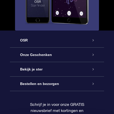
OSR
Service
Onze Geschenken
Contact
Online Star Gift
Bekijk je ster
Blog
OSR Cadeaupakket
Sterrenregister
Bestellen en bezorgen
Veelgestelde vragen
Super Ster Cadeau
OSR Star Finder App
Klantenlogin
Schrijf je in voor onze GRATIS
nieuwsbrief met kortingen en
OSR Recensies
OSR Cadeaukaart
Gepersonaliseerde sterrenpagina
Betalingsinformatie