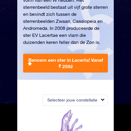
vorm van een W hebben. Het
sterrenbeeld bestaat uit vijf grote sterren
en bevindt zich tussen de
sterrenbeelden Zwaan, Cassiopeia en
Andromeda. In 2008 produceerde de
ster EV Lacertae een vlam die
duizenden keren feller dan de Zon is.
Benoem een ster in Lacerta!
Vanaf
₹ 2592
Selecteer jouw constellatie