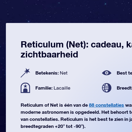
Reticulum (Net): cadeau, k
zichtbaarheid
Betekenis:
Best te
Net
Familie:
Breedt
Lacaille
Reticulum of Net is één van de
88 constellaties
waa
moderne astronomen is opgedeeld. Het behoort to
van constellaties. Reticulum is het best te zien in j
breedtegraden +20° tot -90°).