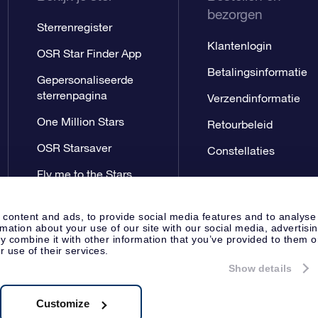
bezorgen
Sterrenregister
Klantenlogin
OSR Star Finder App
Betalingsinformatie
Gepersonaliseerde
sterrenpagina
Verzendinformatie
One Million Stars
Retourbeleid
OSR Starsaver
Constellaties
Fly me to the Stars
App
 content and ads, to provide social media features and to analyse
rmation about your use of our site with our social media, advertisi
 combine it with other information that you’ve provided to them o
r use of their services.
Show details
Perspagina
Privacyverklaring
Al
Apeldoorn, The Netherlands
8.62.722B01
Customize