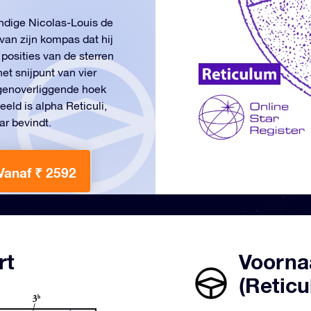
undige Nicolas-Louis de
 van zijn kompas dat hij
osities van de sterren
et snijpunt van vier
tegenoverliggende hoek
eld is alpha Reticuli,
ar bevindt.
Vanaf ₹ 2592
rt
Voorna
(Retic