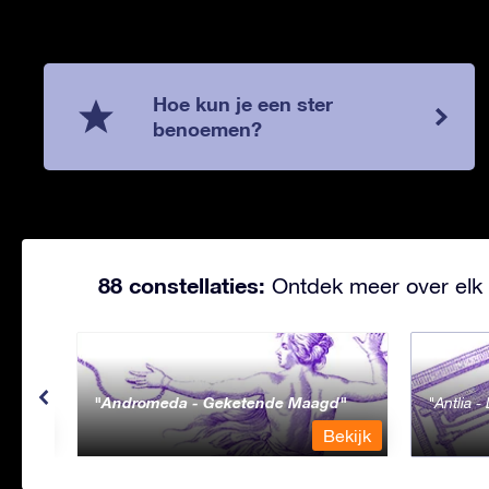
Hoe kun je een ster
benoemen?
88 constellaties:
Ontdek meer over elk 
Andromeda - Geketende Maagd
Antlia 
ekijk
Bekijk