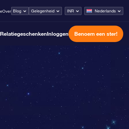
Blog
Gelegenheid
INR
Nederlands
ce
Over
Relatiegeschenken
Inloggen
Benoem een ster!