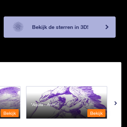
Bekijk de sterren in 3D!
Aquila - Arend
Aqua
Bekijk
Bekijk