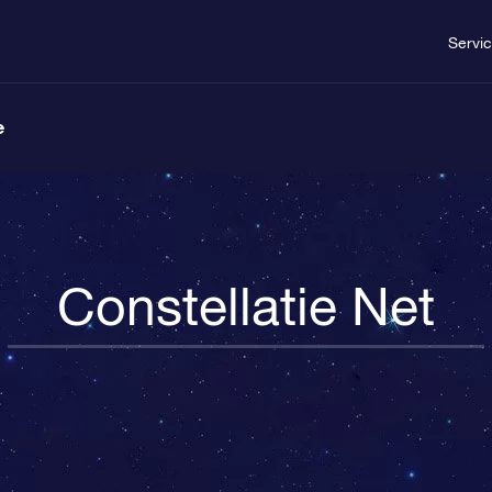
Servi
e
Constellatie Net