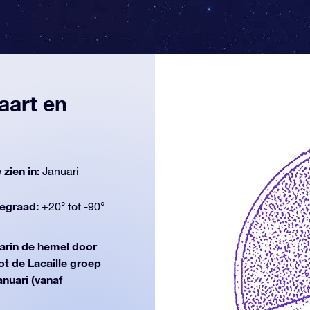
aart en
 zien in:
Januari
egraad:
+20° tot -90°
rin de hemel door
t de Lacaille groep
anuari (vanaf