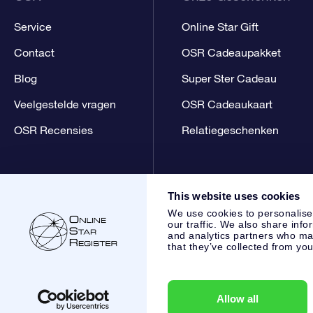
Service
Online Star Gift
Contact
OSR Cadeaupakket
Blog
Super Ster Cadeau
Veelgestelde vragen
OSR Cadeaukaart
OSR Recensies
Relatiegeschenken
This website uses cookies
We use cookies to personalise
our traffic. We also share info
and analytics partners who may
that they’ve collected from you
Online Star Register BV
- Laan van de Maagd 83, 7324 BT 
,
Klantenservice:
help@osr.org
KVK: 60333553, VAT: NL 853
Allow all