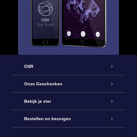
OSR
Service
Onze Geschenken
Contact
Online Star Gift
Bekijk je ster
Blog
OSR Cadeaupakket
Sterrenregister
Bestellen en bezorgen
Veelgestelde vragen
Super Ster Cadeau
OSR Star Finder App
Klantenlogin