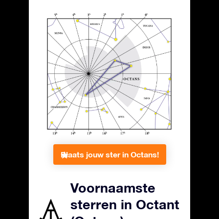
Plaats jouw ster in Octans!
Voornaamste
sterren in Octant