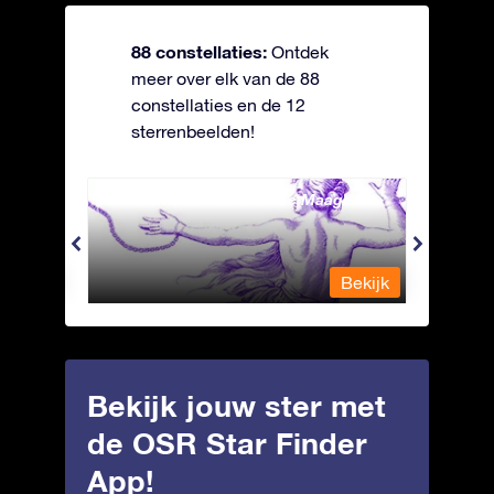
88 constellaties:
Ontdek
meer over elk van de 88
constellaties en de 12
sterrenbeelden!
Andromeda - Geketende Maagd
Antli
Bekijk
Bekijk
Bekijk jouw ster met
de OSR Star Finder
App!