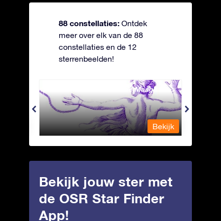
88 constellaties:
Ontdek
meer over elk van de 88
constellaties en de 12
sterrenbeelden!
Andromeda - Geketende Maagd
Antli
Bekijk
Bekijk
Bekijk jouw ster met
de OSR Star Finder
App!