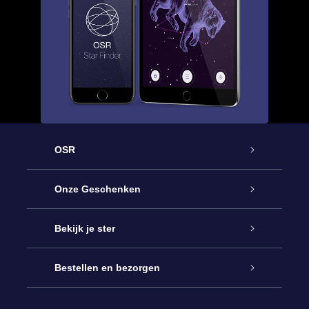
OSR
Service
Onze Geschenken
Contact
Online Star Gift
Bekijk je ster
Blog
OSR Cadeaupakket
Sterrenregister
Bestellen en bezorgen
Veelgestelde vragen
Super Ster Cadeau
OSR Star Finder App
Klantenlogin