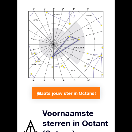
Plaats jouw ster in Octans!
Voornaamste
sterren in Octant