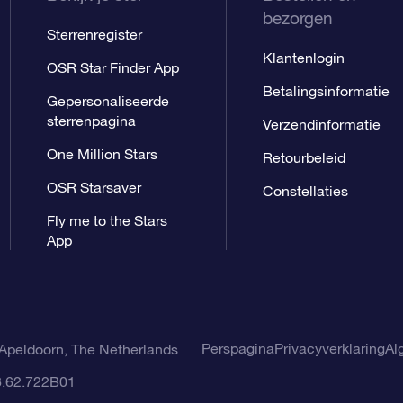
bezorgen
Sterrenregister
Klantenlogin
OSR Star Finder App
Betalingsinformatie
Gepersonaliseerde
sterrenpagina
Verzendinformatie
One Million Stars
Retourbeleid
OSR Starsaver
Constellaties
Fly me to the Stars
App
Perspagina
Privacyverklaring
Al
Apeldoorn, The Netherlands
8.62.722B01