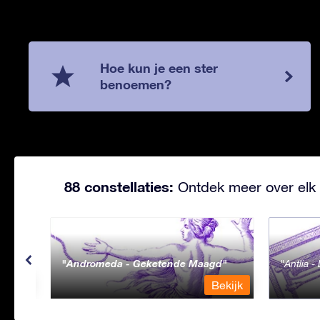
Hoe kun je een ster
benoemen?
88 constellaties:
Ontdek meer over elk 
Andromeda - Geketende Maagd
Antlia 
ekijk
Bekijk