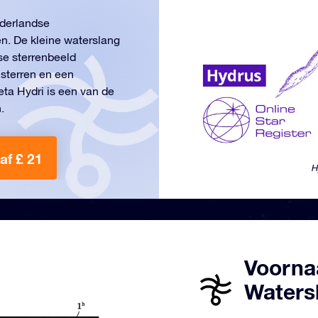
ederlandse
en. De kleine waterslang
kse sterrenbeeld
 sterren en een
eta Hydri is een van de
.
af £ 21
H
Voorna
Waters