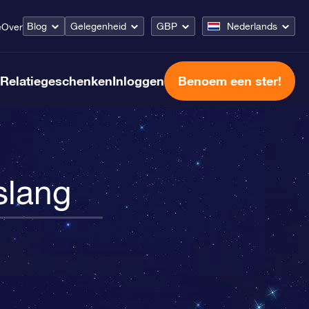
Blog
Gelegenheid
GBP
Nederlands
e
Over
Relatiegeschenken
Inloggen
Benoem een ster!
slang