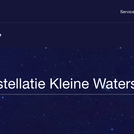
Servic
e
tellatie Kleine Water