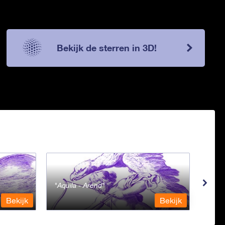
Bekijk de sterren in 3D!
Aquila - Arend
Aqua
Bekijk
Bekijk