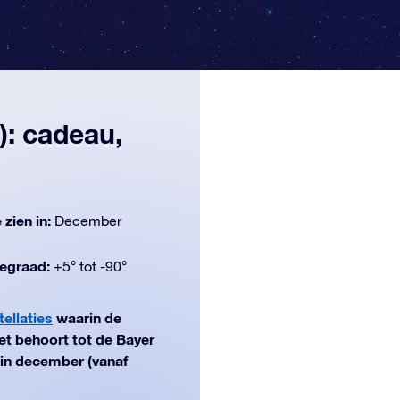
): cadeau,
 zien in:
December
egraad:
+5° tot -90°
ellaties
waarin de
t behoort tot de Bayer
n in december (vanaf