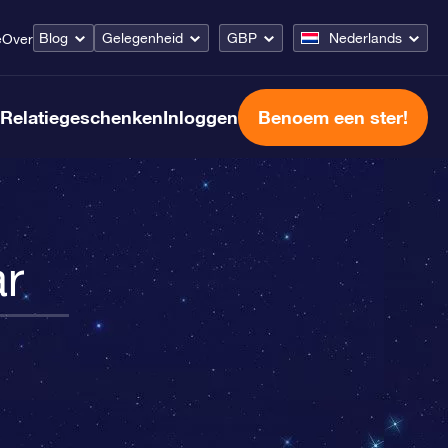
Blog
Gelegenheid
GBP
Nederlands
e
Over
Relatiegeschenken
Inloggen
Benoem een ster!
ar