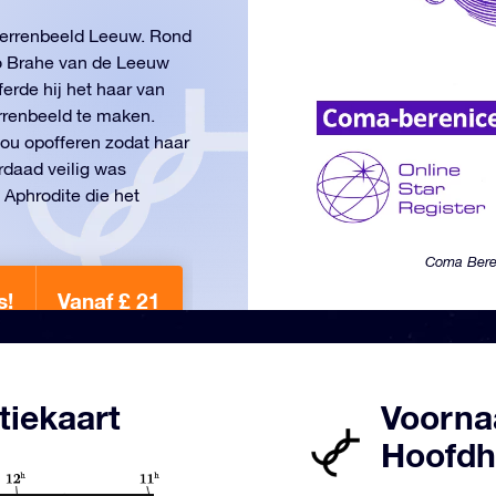
sterrenbeeld Leeuw. Rond
ho Brahe van de Leeuw
ferde hij het haar van
rrenbeeld te maken.
zou opofferen zodat haar
erdaad veilig was
 Aphrodite die het
Coma Beren
s!
Vanaf £ 21
tiekaart
Voorna
Hoofdh