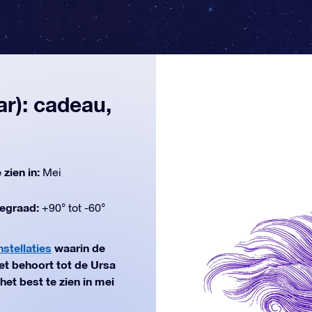
r): cadeau,
 zien in:
Mei
egraad:
+90° tot -60°
stellaties
waarin de
t behoort tot de Ursa
et best te zien in mei