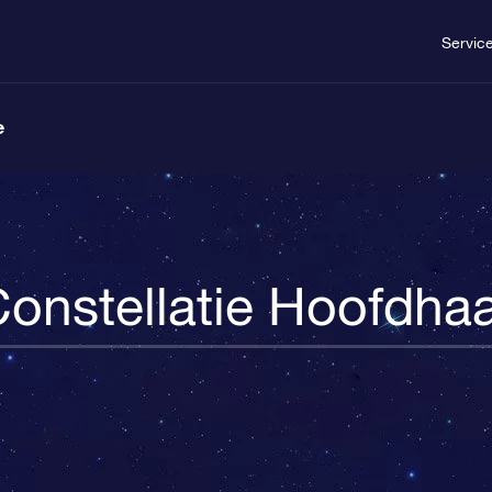
Servic
e
onstellatie Hoofdha