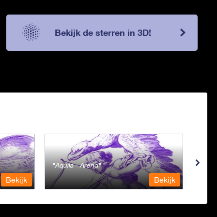
Bekijk de sterren in 3D!
Aquila - Arend
Aqua
Bekijk
Bekijk