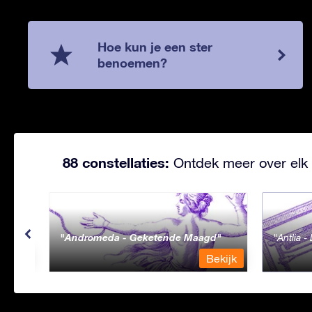
Hoe kun je een ster
benoemen?
88 constellaties:
Ontdek meer over elk 
Andromeda - Geketende Maagd
Antlia 
ekijk
Bekijk