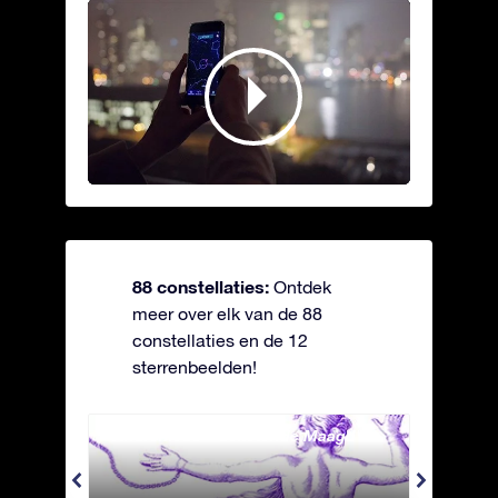
88 constellaties:
Ontdek
meer over elk van de 88
constellaties en de 12
sterrenbeelden!
Andromeda - Geketende Maagd
Antli