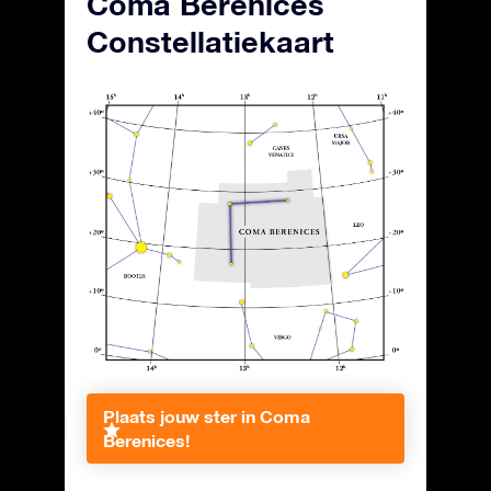
Coma Berenices
Constellatiekaart
Plaats jouw ster in Coma
Berenices!