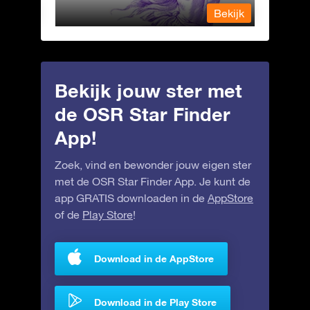
Bekijk
Bekijk
Bekijk jouw ster met
de OSR Star Finder
App!
Zoek, vind en bewonder jouw eigen ster
met de OSR Star Finder App. Je kunt de
app GRATIS downloaden in de
AppStore
of de
Play Store
!
Download in de AppStore
Download in de Play Store