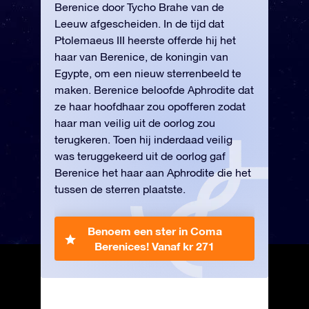
Berenice door Tycho Brahe van de
Leeuw afgescheiden. In de tijd dat
Ptolemaeus III heerste offerde hij het
haar van Berenice, de koningin van
Egypte, om een nieuw sterrenbeeld te
maken. Berenice beloofde Aphrodite dat
ze haar hoofdhaar zou opofferen zodat
haar man veilig uit de oorlog zou
terugkeren. Toen hij inderdaad veilig
was teruggekeerd uit de oorlog gaf
Berenice het haar aan Aphrodite die het
tussen de sterren plaatste.
Benoem een ster in Coma
Berenices!
Vanaf kr 271