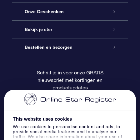
Service
Onze Geschenken
Contact
Online Star Gift
Bekijk je ster
Blog
OSR Cadeaupakket
Sterrenregister
Bestellen en bezorgen
Veelgestelde vragen
Super Ster Cadeau
OSR Star Finder App
Klantenlogin
Schrijf je in voor onze GRATIS
nieuwsbrief met kortingen en
OSR Recensies
OSR Cadeaukaart
Gepersonaliseerde sterrenpagina
Betalingsinformatie
productupdates
Relatiegeschenken
One Million Stars
Verzendinformatie
OSR Starsaver
Retourbeleid
This website uses cookies
We use cookies to personalise content and ads, to
provide social media features and to analyse our
Fly me to the Stars App
Constellaties
traffic. We also share information about your use of