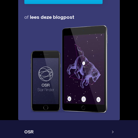
lees deze blogpost
of
OSR