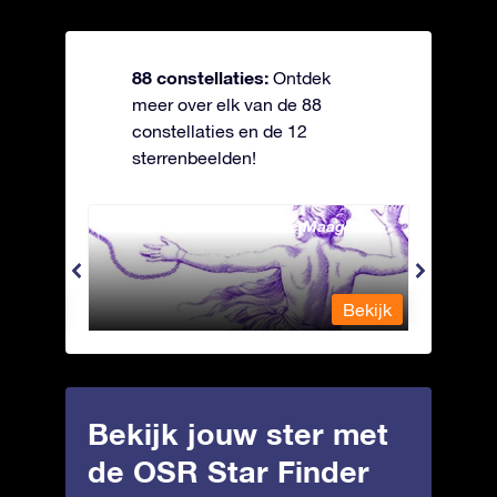
88 constellaties:
Ontdek
meer over elk van de 88
constellaties en de 12
sterrenbeelden!
Andromeda - Geketende Maagd
Apus 
Bekijk
Bekijk
Bekijk jouw ster met
de OSR Star Finder