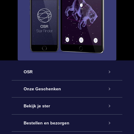
OSR
Service
Onze Geschenken
Contact
Online Star Gift
Bekijk je ster
Blog
OSR Cadeaupakket
Sterrenregister
Bestellen en bezorgen