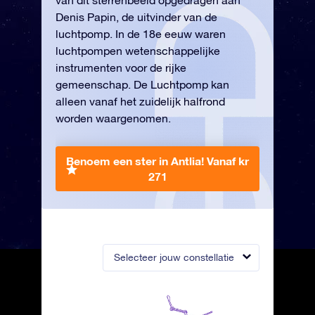
van dit sterrenbeeld opgedragen aan
Denis Papin, de uitvinder van de
luchtpomp. In de 18e eeuw waren
luchtpompen wetenschappelijke
instrumenten voor de rijke
gemeenschap. De Luchtpomp kan
alleen vanaf het zuidelijk halfrond
worden waargenomen.
Benoem een ster in Antlia!
Vanaf kr
271
Selecteer jouw constellatie