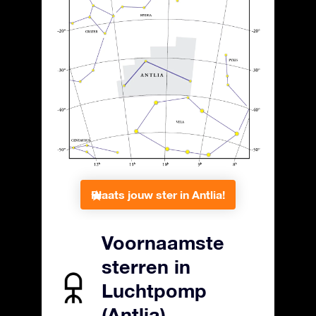
Plaats jouw ster in Antlia!
Voornaamste
sterren in
Luchtpomp
(Antlia)