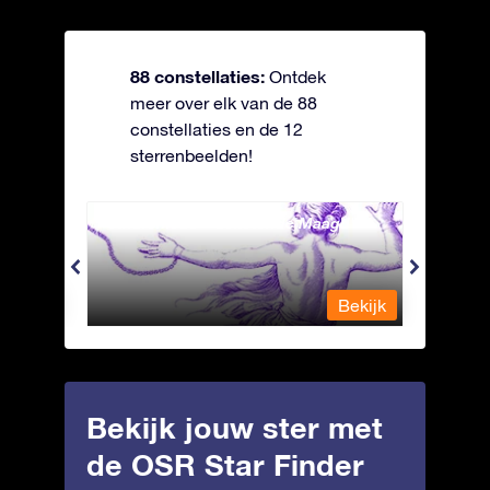
88 constellaties:
Ontdek
meer over elk van de 88
constellaties en de 12
sterrenbeelden!
Andromeda - Geketende Maagd
Apus 
Bekijk
Bekijk
Bekijk jouw ster met
de OSR Star Finder