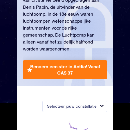
van dit sterrenbeeld opgedragen aan
Denis Papin, de uitvinder van de
luchtpomp. In de 18e eeuw waren
luchtpompen wetenschappelijke
instrumenten voor de rijke
gemeenschap. De Luchtpomp kan
alleen vanaf het zuidelijk halfrond
worden waargenomen.
Benoem een ster in Antlia!
Vanaf
CA$ 37
Selecteer jouw constellatie