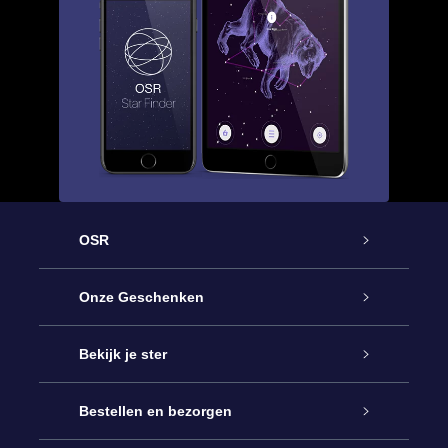
OSR
Service
Onze Geschenken
Contact
Online Star Gift
Bekijk je ster
Blog
OSR Cadeaupakket
Sterrenregister
Bestellen en bezorgen