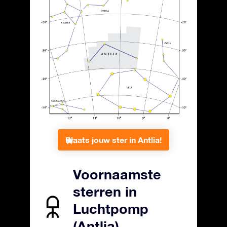
Plaats jouw ster in Antlia!
Voornaamste
sterren in
Luchtpomp
(Antlia)