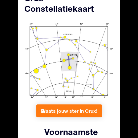
Constellatiekaart
Plaats jouw ster in Crux!
Voornaamste