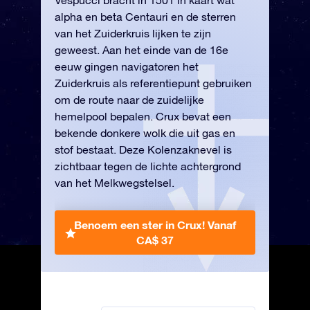
Vespucci bracht in 1501 in kaart wat
alpha en beta Centauri en de sterren
van het Zuiderkruis lijken te zijn
geweest. Aan het einde van de 16e
eeuw gingen navigatoren het
Zuiderkruis als referentiepunt gebruiken
om de route naar de zuidelijke
hemelpool bepalen. Crux bevat een
bekende donkere wolk die uit gas en
stof bestaat. Deze Kolenzaknevel is
zichtbaar tegen de lichte achtergrond
van het Melkwegstelsel.
Benoem een ster in Crux!
Vanaf
CA$ 37