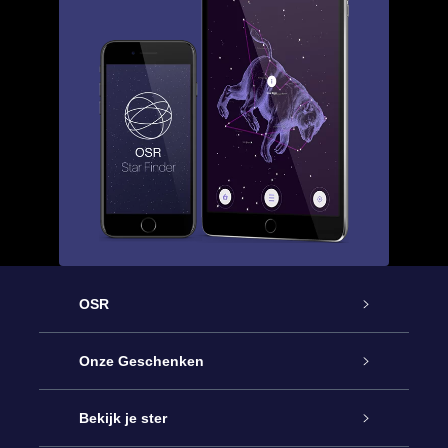
OSR
Service
Onze Geschenken
Contact
Online Star Gift
Bekijk je ster