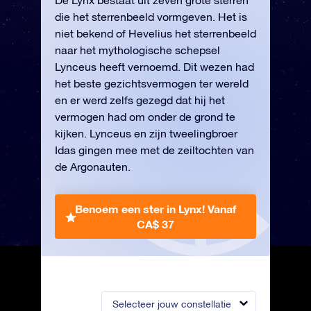
De Lynx bestaat uit zeven grote sterren
die het sterrenbeeld vormgeven. Het is
niet bekend of Hevelius het sterrenbeeld
naar het mythologische schepsel
Lynceus heeft vernoemd. Dit wezen had
het beste gezichtsvermogen ter wereld
en er werd zelfs gezegd dat hij het
vermogen had om onder de grond te
kijken. Lynceus en zijn tweelingbroer
Idas gingen mee met de zeiltochten van
de Argonauten.
Benoem een ster in Lynx!
Vanaf
CA$ 37
Selecteer jouw constellatie