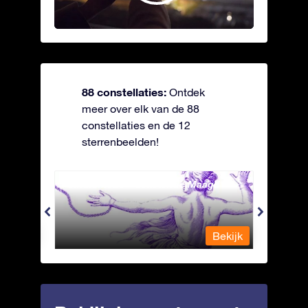
88 constellaties:
Ontdek
meer over elk van de 88
constellaties en de 12
sterrenbeelden!
Andromeda - Geketende Maagd
Antli
Bekijk
Bekijk