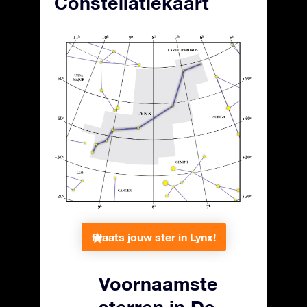
Constellatiekaart
Plaats jouw ster in Lynx!
Voornaamste