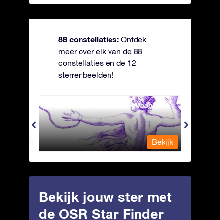
88 constellaties:
Ontdek
meer over elk van de 88
constellaties en de 12
sterrenbeelden!
Andromeda - Geketende Maagd
Antli
Bekijk
Bekijk
Bekijk jouw ster met
de OSR Star Finder