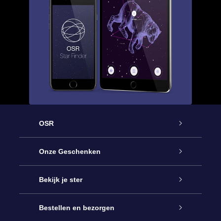
OSR
Service
Onze Geschenken
Contact
Online Star Gift
Bekijk je ster
Blog
OSR Cadeaupakket
Sterrenregister
Bestellen en bezorgen