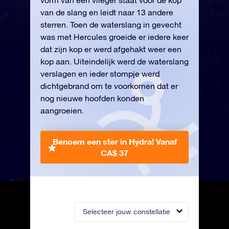
vorm van een vlieger staat voor de kop
van de slang en leidt naar 13 andere
sterren. Toen de waterslang in gevecht
was met Hercules groeide er iedere keer
dat zijn kop er werd afgehakt weer een
kop aan. Uiteindelijk werd de waterslang
verslagen en ieder stompje werd
dichtgebrand om te voorkomen dat er
nog nieuwe hoofden konden
aangroeien.
Benoem een ster in Hydra!
Vanaf
CA$ 37
Selecteer jouw constellatie