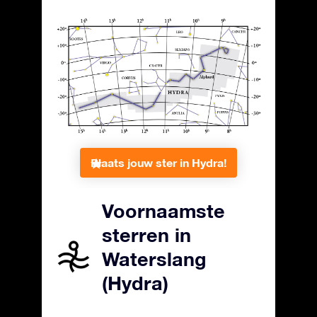
Plaats jouw ster in Hydra!
Voornaamste
sterren in
Waterslang
(Hydra)