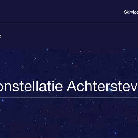
Servic
e
nstellatie Achterste