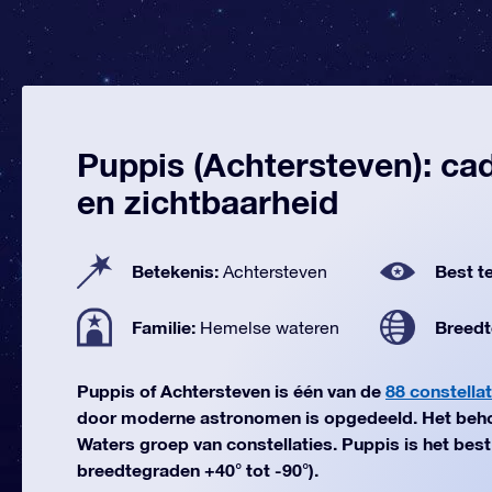
Puppis (Achtersteven): ca
en zichtbaarheid
Betekenis:
Best te
Achtersteven
Familie:
Breedt
Hemelse wateren
Puppis of Achtersteven is één van de
88 constellat
door moderne astronomen is opgedeeld. Het beho
Waters groep van constellaties. Puppis is het best 
breedtegraden +40° tot -90°).