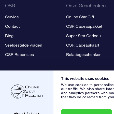
OSR
Onze Geschenken
Service
Online Star Gift
Contact
OSR Cadeaupakket
Blog
Super Ster Cadeau
Veelgestelde vragen
OSR Cadeaukaart
OSR Recensies
Relatiegeschenken
This website uses cookies
We use cookies to personalise
our traffic. We also share info
and analytics partners who may
that they’ve collected from you
Online Star Register BV
- Laan van de Maagd 83, 7324 BT 