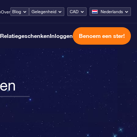
Blog
Gelegenheid
CAD
Nederlands
e
Over
Relatiegeschenken
Inloggen
Benoem een ster!
ven