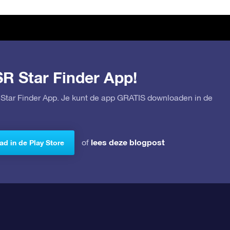
SR Star Finder App!
Star Finder App. Je kunt de app GRATIS downloaden in de
lees deze blogpost
of
d in de Play Store