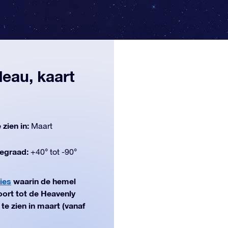
deau, kaart
 zien in:
Maart
egraad:
+40° tot -90°
ies
waarin de hemel
ort tot de Heavenly
te zien in maart (vanaf