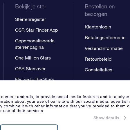
Bekijk je ster
Bestellen en
bezorgen
Sterrenregister
Klantenlogin
OSR Star Finder App
Betalingsinformatie
Gepersonaliseerde
sterrenpagina
Verzendinformatie
One Million Stars
Retourbeleid
OSR Starsaver
Constellaties
Fly me to the Stars
App
 content and ads, to provide social media features and to analyse
rmation about your use of our site with our social media, advertisi
 combine it with other information that you’ve provided to them o
r use of their services.
Show details
Perspagina
Privacyverklaring
Al
Apeldoorn, The Netherlands