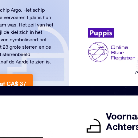
schip Argo. Het schip
e vervoeren tijdens hun
Ram was. Het zeil van het
l de kiel zich in het
even symboliseert het
t 23 grote sterren en de
t sterrenbeeld
naf de Aarde te zien is.
P
af CA$ 37
Voorna
Achter