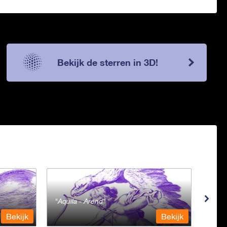
Bekijk de sterren in 3D!
Aquila - Arend
Aqua
Bekijk
Bekijk