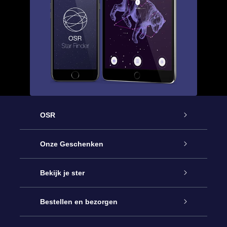
OSR
Service
Onze Geschenken
Contact
Online Star Gift
Bekijk je ster
Blog
OSR Cadeaupakket
Sterrenregister
Bestellen en bezorgen