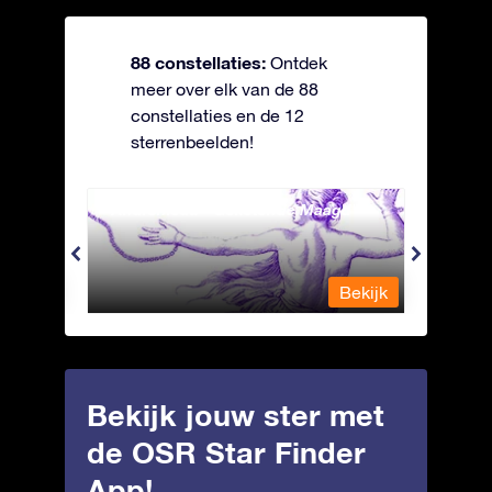
88 constellaties:
Ontdek
meer over elk van de 88
constellaties en de 12
sterrenbeelden!
Andromeda - Geketende Maagd
Antli
Bekijk
Bekijk
Bekijk jouw ster met
de OSR Star Finder
App!