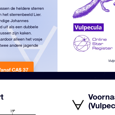
ussen de heldere sterren
 het sterrenbeeld Lier.
undige Johannes
d uit als een dubbele
tussen zijn kaken.
ardoor alleen het vosje
n twee andere jagende
Vulp
Vanaf CA$ 37
t
Voorna
(Vulpec