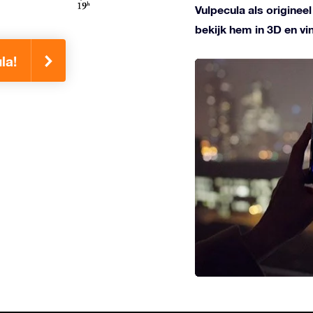
Vulpecula als originee
bekijk hem in 3D en v
la!