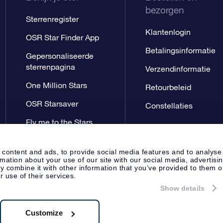
bezorgen
Sterrenregister
Klantenlogin
OSR Star Finder App
Betalingsinformatie
Gepersonaliseerde
sterrenpagina
Verzendinformatie
One Million Stars
Retourbeleid
OSR Starsaver
Constellaties
Fly me to the Stars
App
 content and ads, to provide social media features and to analyse
rmation about your use of our site with our social media, advertisi
 combine it with other information that you’ve provided to them o
r use of their services.
Show details
Perspagina
Privacyverklaring
Al
Apeldoorn, The Netherlands
8.62.722B01
Customize