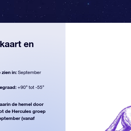
 kaart en
 zien in:
September
egraad:
+90° tot -55°
arin de hemel door
ot de Hercules groep
 september (vanaf