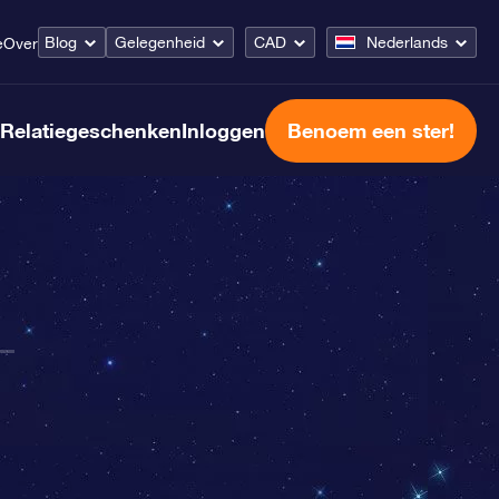
Blog
Gelegenheid
CAD
Nederlands
e
Over
Relatiegeschenken
Inloggen
Benoem een ster!