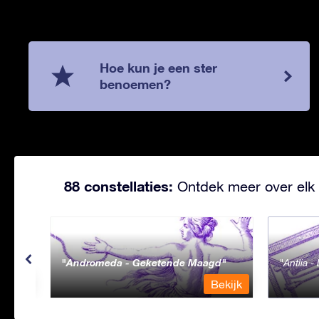
Hoe kun je een ster
benoemen?
88 constellaties:
Ontdek meer over elk 
Andromeda - Geketende Maagd
Antlia 
ekijk
Bekijk