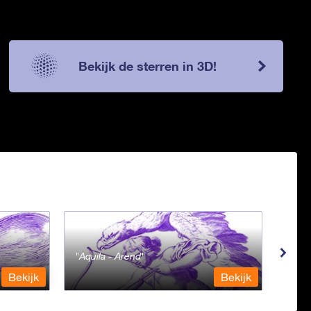
Bekijk de sterren in 3D!
Aquila - Arend
Aqua
Bekijk
Bekijk