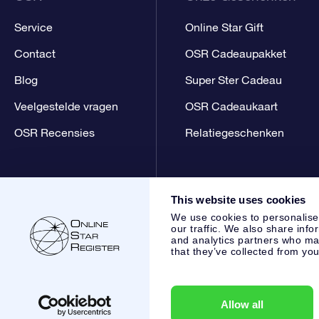
Service
Online Star Gift
Contact
OSR Cadeaupakket
Blog
Super Ster Cadeau
Veelgestelde vragen
OSR Cadeaukaart
OSR Recensies
Relatiegeschenken
This website uses cookies
We use cookies to personalise
our traffic. We also share info
and analytics partners who may
that they’ve collected from you
Online Star Register BV
- Laan van de Maagd 83, 7324 BT 
,
Klantenservice:
help@osr.org
KVK: 60333553, VAT: NL 853
Allow all