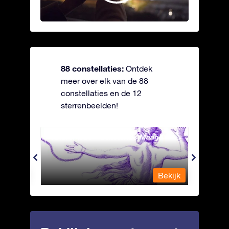
88 constellaties:
Ontdek
meer over elk van de 88
constellaties en de 12
sterrenbeelden!
Andromeda - Geketende Maagd
Antli
Bekijk
Bekijk