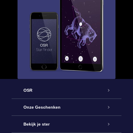
OSR
Service
Onze Geschenken
Contact
Online Star Gift
Bekijk je ster