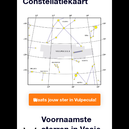
Constellatiekaart
Plaats jouw ster in Vulpecula!
Voornaamste