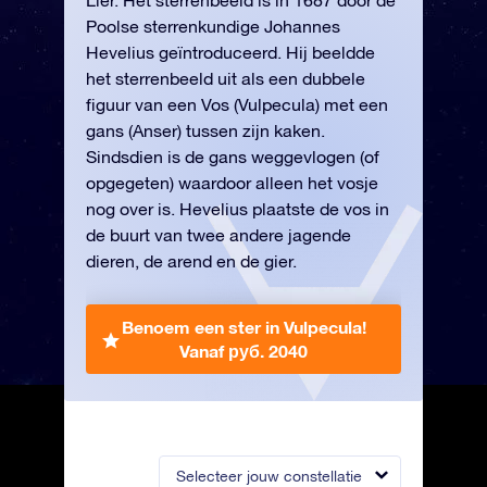
Lier. Het sterrenbeeld is in 1687 door de
Poolse sterrenkundige Johannes
Hevelius geïntroduceerd. Hij beeldde
het sterrenbeeld uit als een dubbele
figuur van een Vos (Vulpecula) met een
gans (Anser) tussen zijn kaken.
Sindsdien is de gans weggevlogen (of
opgegeten) waardoor alleen het vosje
nog over is. Hevelius plaatste de vos in
de buurt van twee andere jagende
dieren, de arend en de gier.
Benoem een ster in Vulpecula!
Vanaf руб. 2040
Selecteer jouw constellatie