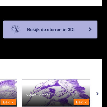
Bekijk de sterren in 3D!
Aquila - Arend
Aqua
Bekijk
Bekijk