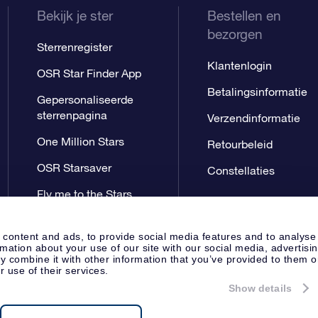
Bekijk je ster
Bestellen en
bezorgen
Sterrenregister
Klantenlogin
OSR Star Finder App
Betalingsinformatie
Gepersonaliseerde
sterrenpagina
Verzendinformatie
One Million Stars
Retourbeleid
OSR Starsaver
Constellaties
Fly me to the Stars
App
 content and ads, to provide social media features and to analyse
rmation about your use of our site with our social media, advertisi
 combine it with other information that you’ve provided to them o
r use of their services.
Show details
Perspagina
Privacyverklaring
Al
Apeldoorn, The Netherlands