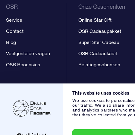
OSR
Onze Geschenken
Service
Online Star Gift
Contact
OSR Cadeaupakket
Blog
Super Ster Cadeau
Veelgestelde vragen
OSR Cadeaukaart
OSR Recensies
Relatiegeschenken
This website uses cookies
We use cookies to personalise
our traffic. We also share info
and analytics partners who may
that they’ve collected from you
Online Star Register BV
- Laan van de Maagd 83, 7324 BT 