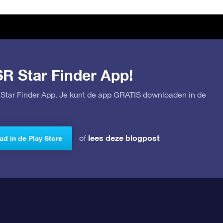
SR Star Finder App!
Star Finder App. Je kunt de app GRATIS downloaden in de
lees deze blogpost
of
d in de Play Store