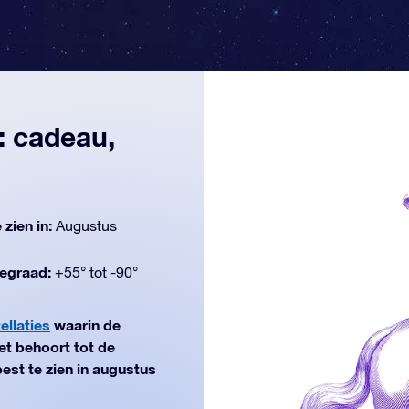
: cadeau,
 zien in:
Augustus
egraad:
+55° tot -90°
ellaties
waarin de
t behoort tot de
best te zien in augustus