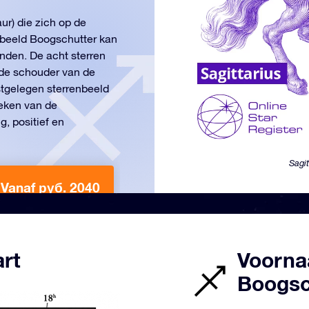
ur) die zich op de
nbeeld Boogschutter kan
nden. De acht sterren
 de schouder van de
astgelegen sterrenbeeld
teken van de
g, positief en
Sagi
Vanaf руб. 2040
art
Voorna
Boogsch