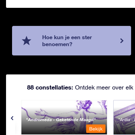
Hoe kun je een ster
benoemen?
88 constellaties:
Ontdek meer over elk 
Andromeda - Geketende Maagd
Antlia 
ekijk
Bekijk