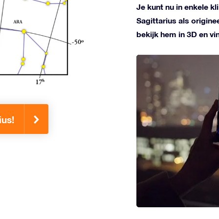
Je kunt nu in enkele k
Sagittarius als origin
bekijk hem in 3D en v
ius!