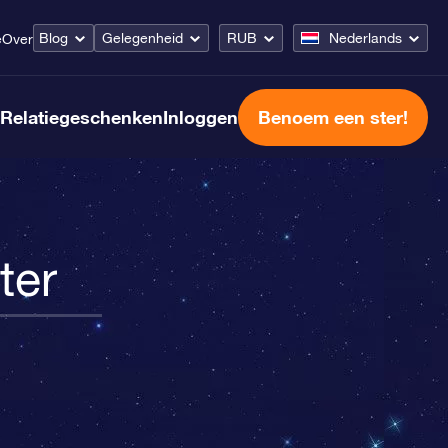
Blog
Gelegenheid
RUB
Nederlands
e
Over
Relatiegeschenken
Inloggen
Benoem een ster!
ter