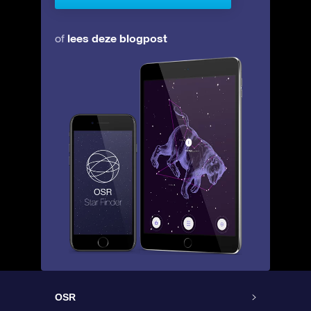
lees deze blogpost
of
OSR