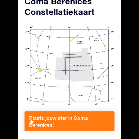
Coma Berenices
Constellatiekaart
Plaats jouw ster in Coma
Berenices!