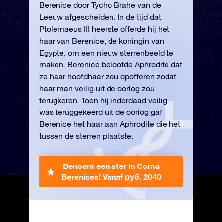
Berenice door Tycho Brahe van de
Leeuw afgescheiden. In de tijd dat
Ptolemaeus III heerste offerde hij het
haar van Berenice, de koningin van
Egypte, om een nieuw sterrenbeeld te
maken. Berenice beloofde Aphrodite dat
ze haar hoofdhaar zou opofferen zodat
haar man veilig uit de oorlog zou
terugkeren. Toen hij inderdaad veilig
was teruggekeerd uit de oorlog gaf
Berenice het haar aan Aphrodite die het
tussen de sterren plaatste.
Benoem een ster in Coma
Berenices!
Vanaf руб. 2040