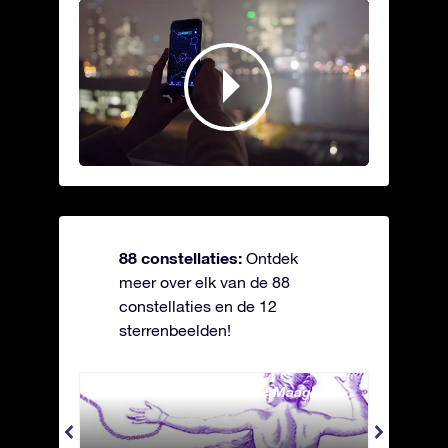
88 constellaties:
Ontdek
meer over elk van de 88
constellaties en de 12
sterrenbeelden!
Andromeda - Geketende Maagd
Antli