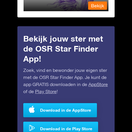
Bekijk
Bekijk
Bekijk jouw ster met
de OSR Star Finder
App!
Zoek, vind en bewonder jouw eigen ster
met de OSR Star Finder App. Je kunt de
app GRATIS downloaden in de
AppStore
of de
Play Store
!
Download in de AppStore
Download in de Play Store