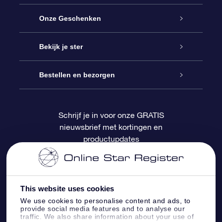
Service
Onze Geschenken
Contact
Online Star Gift
Bekijk je ster
Blog
OSR Cadeaupakket
Sterrenregister
Bestellen en bezorgen
Veelgestelde vragen
Super Ster Cadeau
OSR Star Finder App
Klantenlogin
Schrijf je in voor onze GRATIS
nieuwsbrief met kortingen en
OSR Recensies
OSR Cadeaukaart
Gepersonaliseerde sterrenpagina
Betalingsinformatie
productupdates
Relatiegeschenken
One Million Stars
Verzendinformatie
OSR Starsaver
Retourbeleid
This website uses cookies
We use cookies to personalise content and ads, to
provide social media features and to analyse our
Fly me to the Stars App
Constellaties
traffic. We also share information about your use of