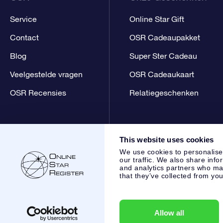
Service
Online Star Gift
Contact
OSR Cadeaupakket
Blog
Super Ster Cadeau
Veelgestelde vragen
OSR Cadeaukaart
OSR Recensies
Relatiegeschenken
This website uses cookies
We use cookies to personalise
our traffic. We also share info
and analytics partners who may
that they’ve collected from you
Online Star Register BV
- Laan van de Maagd 83, 7324 BT 
,
Klantenservice:
help@osr.org
KVK: 60333553, VAT: NL 853
Allow all