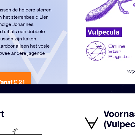
ussen de heldere sterren
 het sterrenbeeld Lier.
undige Johannes
d uit als een dubbele
tussen zijn kaken.
ardoor alleen het vosje
n twee andere jagende
Vulp
Vanaf £ 21
t
Voorna
(Vulpec