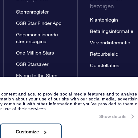
bezorgen
Sterrenregister
Klantenlogin
OSR Star Finder App
Betalingsinformatie
Gepersonaliseerde
sterrenpagina
Verzendinformatie
One Million Stars
Retourbeleid
OSR Starsaver
Constellaties
Fly me to the Stars
App
 content and ads, to provide social media features and to analyse
rmation about your use of our site with our social media, advertisi
 combine it with other information that you’ve provided to them o
r use of their services.
Show details
Perspagina
Privacyverklaring
Al
Apeldoorn, The Netherlands
8.62.722B01
Customize