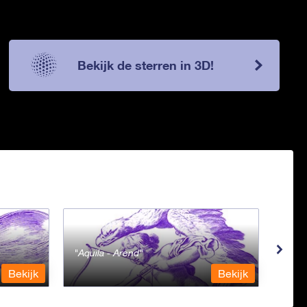
Bekijk de sterren in 3D!
Aquila - Arend
Aqua
Bekijk
Bekijk