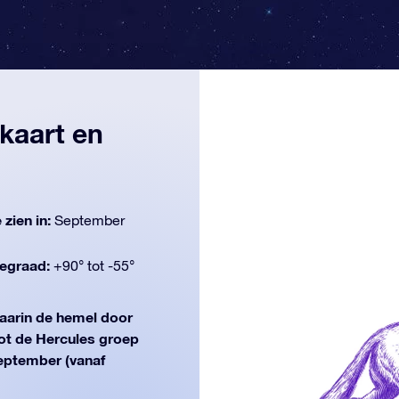
 kaart en
 zien in:
September
egraad:
+90° tot -55°
arin de hemel door
ot de Hercules groep
 september (vanaf