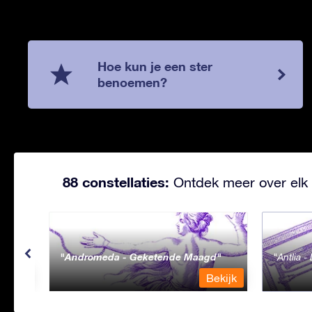
Hoe kun je een ster
benoemen?
88 constellaties:
Ontdek meer over elk 
Andromeda - Geketende Maagd
Antlia 
ekijk
Bekijk