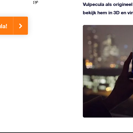
Vulpecula als originee
bekijk hem in 3D en v
la!