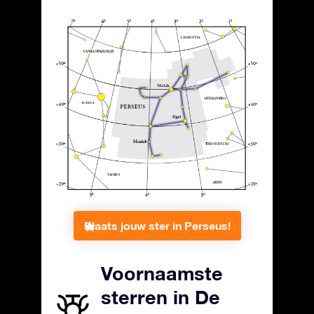
Plaats jouw ster in Perseus!
Voornaamste
sterren in De