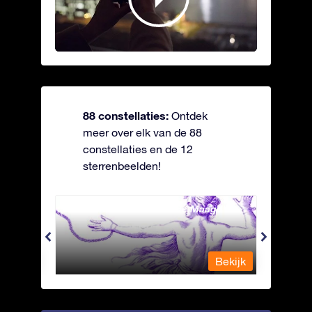
88 constellaties:
Ontdek
meer over elk van de 88
constellaties en de 12
sterrenbeelden!
Andromeda - Geketende Maagd
Antli
Bekijk
Bekijk