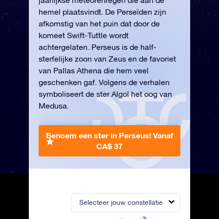
jaarlijkse meteorenregen die aan de
hemel plaatsvindt. De Perseïden zijn
afkomstig van het puin dat door de
komeet Swift-Tuttle wordt
achtergelaten. Perseus is de half-
sterfelijke zoon van Zeus en de favoriet
van Pallas Athena die hem veel
geschenken gaf. Volgens de verhalen
symboliseert de ster Algol het oog van
Medusa.
Benoem een ster in Perseus!
Vanaf
CA$ 37
Selecteer jouw constellatie