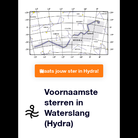
Plaats jouw ster in Hydra!
Voornaamste
sterren in
Waterslang
(Hydra)