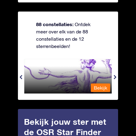
88 constellaties:
Ontdek
meer over elk van de 88
constellaties en de 12
sterrenbeelden!
Andromeda - Geketende Maagd
Antli
Bekijk
Bekijk
Bekijk jouw ster met
de OSR Star Finder