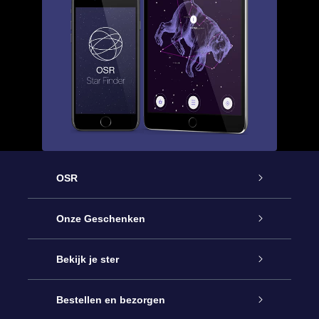
OSR
Service
Onze Geschenken
Contact
Online Star Gift
Bekijk je ster
Blog
OSR Cadeaupakket
Sterrenregister
Bestellen en bezorgen