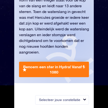
vorm van een vlieger staat voor de kop
van de slang en leidt naar 13 andere
sterren. Toen de waterslang in gevecht
was met Hercules groeide er iedere keer
dat zijn kop er werd afgehakt weer een
kop aan. Uiteindelijk werd de waterslang
verslagen en ieder stompje werd
dichtgebrand om te voorkomen dat er
nog nieuwe hoofden konden
aangroeien.
Benoem een ster in Hydra!
Vanaf ₺
1080
Selecteer jouw constellatie