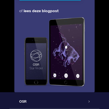
lees deze blogpost
of
OSR