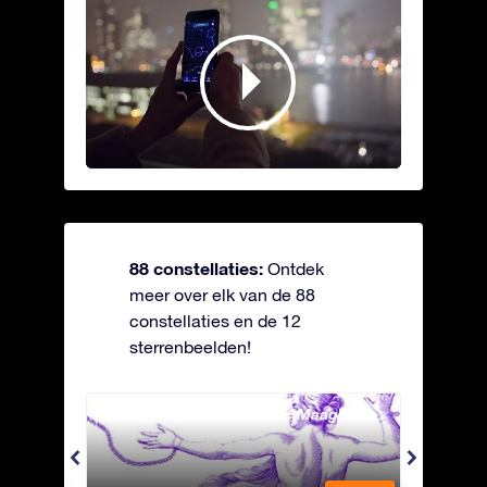
88 constellaties:
Ontdek
meer over elk van de 88
constellaties en de 12
sterrenbeelden!
Andromeda - Geketende Maagd
Antli