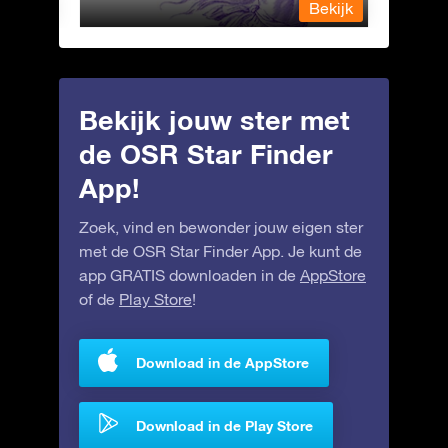
Bekijk
Bekijk
Bekijk jouw ster met
de OSR Star Finder
App!
Zoek, vind en bewonder jouw eigen ster
met de OSR Star Finder App. Je kunt de
app GRATIS downloaden in de
AppStore
of de
Play Store
!
Download in de AppStore
Download in de Play Store