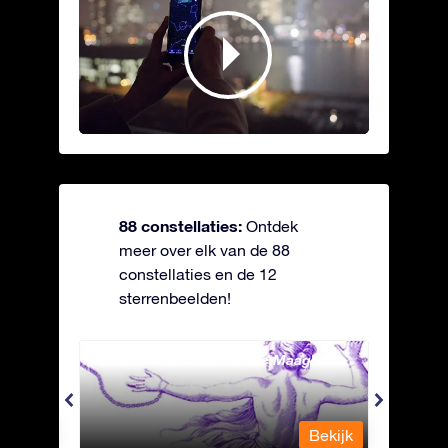
88 constellaties:
Ontdek
meer over elk van de 88
constellaties en de 12
sterrenbeelden!
Andromeda - Geketende Maagd
Antli
Bekijk
Bekijk