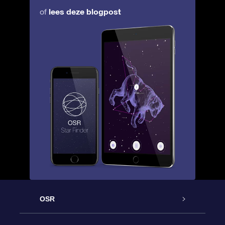
lees deze blogpost
of
OSR