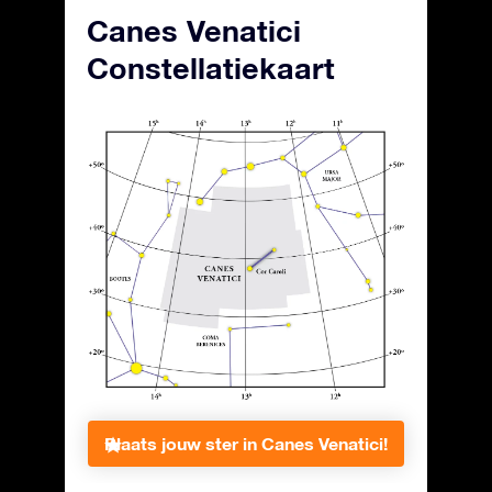
Canes Venatici
Constellatiekaart
Plaats jouw ster in Canes Venatici!