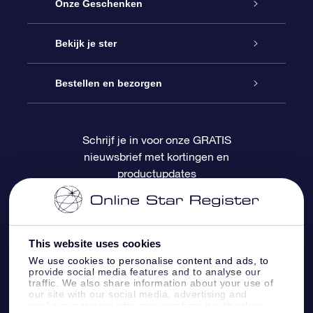
Service
Onze Geschenken
Contact
Online Star Gift
Bekijk je ster
Blog
OSR Cadeaupakket
Sterrenregister
Bestellen en bezorgen
Veelgestelde vragen
Super Ster Cadeau
OSR Star Finder App
Klantenlogin
Schrijf je in voor onze GRATIS
nieuwsbrief met kortingen en
OSR Recensies
OSR Cadeaukaart
Gepersonaliseerde sterrenpagina
Betalingsinformatie
productupdates
Relatiegeschenken
One Million Stars
Verzendinformatie
OSR Starsaver
Retourbeleid
This website uses cookies
We use cookies to personalise content and ads, to
provide social media features and to analyse our
Fly me to the Stars App
Constellaties
traffic. We also share information about your use of
our site with our social media, advertising and
analytics partners who may combine it with other