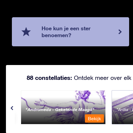
Hoe kun je een ster
benoemen?
88 constellaties:
Ontdek meer over elk 
Andromeda - Geketende Maagd
Antlia 
ekijk
Bekijk