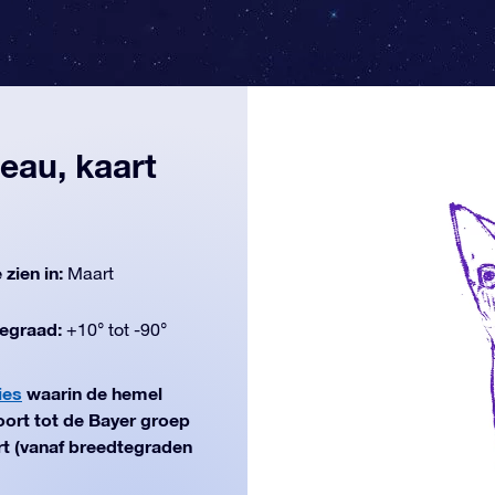
deau, kaart
 zien in:
Maart
egraad:
+10° tot -90°
ies
waarin de hemel
ort tot de Bayer groep
art (vanaf breedtegraden