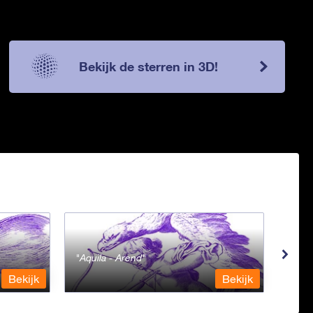
Bekijk de sterren in 3D!
Aquila - Arend
Aqua
Bekijk
Bekijk