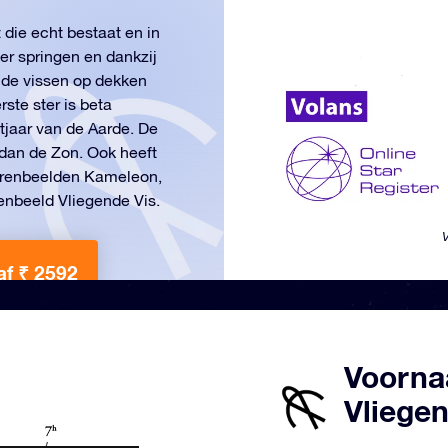
 die echt bestaat en in
er springen en dankzij
 de vissen op dekken
te ster is beta
htjaar van de Aarde. De
r dan de Zon. Ook heeft
rrenbeelden Kameleon,
renbeeld Vliegende Vis.
V
af ₹ 2592
Voorna
Vliegen