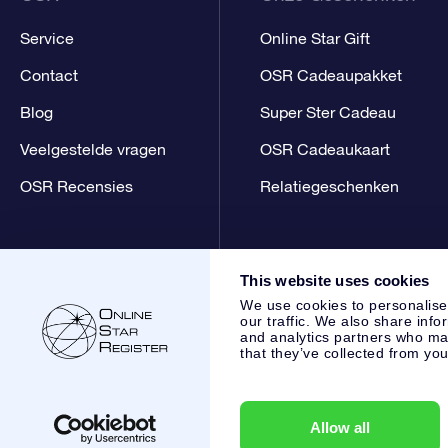
Service
Online Star Gift
Contact
OSR Cadeaupakket
Blog
Super Ster Cadeau
Veelgestelde vragen
OSR Cadeaukaart
OSR Recensies
Relatiegeschenken
This website uses cookies
We use cookies to personalise
our traffic. We also share info
and analytics partners who may
that they’ve collected from you
Online Star Register BV
- Laan van de Maagd 83, 7324 BT 
,
Klantenservice:
help@osr.org
KVK: 60333553, VAT: NL 853
Allow all