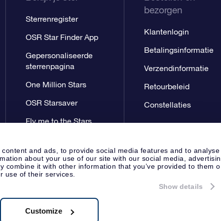
bezorgen
Sterrenregister
Klantenlogin
OSR Star Finder App
Betalingsinformatie
Gepersonaliseerde
sterrenpagina
Verzendinformatie
One Million Stars
Retourbeleid
OSR Starsaver
Constellaties
Fly me to the Stars
App
 content and ads, to provide social media features and to analyse
rmation about your use of our site with our social media, advertisi
 combine it with other information that you’ve provided to them o
r use of their services.
Show details
Perspagina
Privacyverklaring
Al
Apeldoorn, The Netherlands
8.62.722B01
Customize