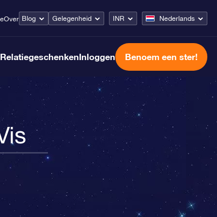
Blog
Gelegenheid
INR
Nederlands
ce
Over
Relatiegeschenken
Inloggen
Benoem een ster!
Vis