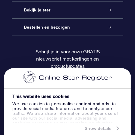
Contact
Online Star Gift
Bekijk je ster
Blog
OSR Cadeaupakket
Sterrenregister
Bestellen en bezorgen
Veelgestelde vragen
Super Ster Cadeau
OSR Star Finder App
Klantenlogin
Schrijf je in voor onze GRATIS
nieuwsbrief met kortingen en
OSR Recensies
OSR Cadeaukaart
Gepersonaliseerde sterrenpagina
Betalingsinformatie
productupdates
Relatiegeschenken
One Million Stars
Verzendinformatie
OSR Starsaver
Retourbeleid
This website uses cookies
We use cookies to personalise content and ads, to
provide social media features and to analyse our
Fly me to the Stars App
Constellaties
traffic. We also share information about your use of
our site with our social media, advertising and
analytics partners who may combine it with other
information that you’ve provided to them or that
Show details
they’ve collected from your use of their services.