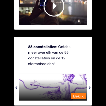
88 constellaties:
Ontdek
meer over elk van de 88
constellaties en de 12
sterrenbeelden!
Andromeda - Geketende Maagd
Antli
Bekijk
Bekijk