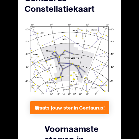
Constellatiekaart
Plaats jouw ster in Centaurus!
Voornaamste