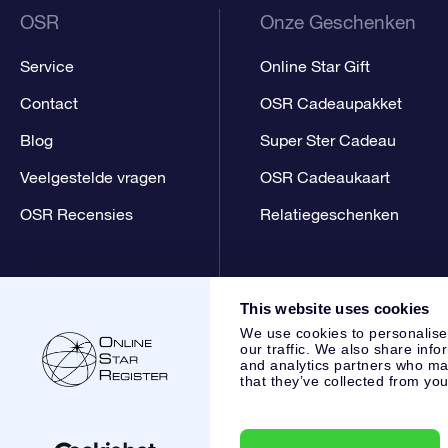
OSR
Onze Geschenken
Service
Online Star Gift
Contact
OSR Cadeaupakket
Blog
Super Ster Cadeau
Veelgestelde vragen
OSR Cadeaukaart
OSR Recensies
Relatiegeschenken
This website uses cookies
We use cookies to personalise
our traffic. We also share info
and analytics partners who may
that they’ve collected from you
Online Star Register BV
- Laan van de Maagd 83, 7324 BT 