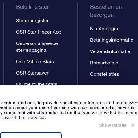
Bekijk je ster
Bestellen en
bezorgen
Sterrenregister
Klantenlogin
OSR Star Finder App
Betalingsinformatie
Gepersonaliseerde
sterrenpagina
Verzendinformatie
One Million Stars
Retourbeleid
OSR Starsaver
Constellaties
Fly me to the Stars
App
 content and ads, to provide social media features and to analyse
rmation about your use of our site with our social media, advertisi
 combine it with other information that you’ve provided to them o
r use of their services.
Show details
Perspagina
Privacyverklaring
Al
Apeldoorn, The Netherlands