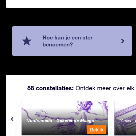
Hoe kun je een ster
benoemen?
88 constellaties:
Ontdek meer over elk 
Andromeda - Geketende Maagd
Antlia 
ekijk
Bekijk