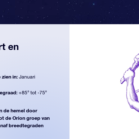
rt en
 zien in:
Januari
egraad:
+85° tot -75°
n de hemel door
t de Orion groep van
(vanaf breedtegraden