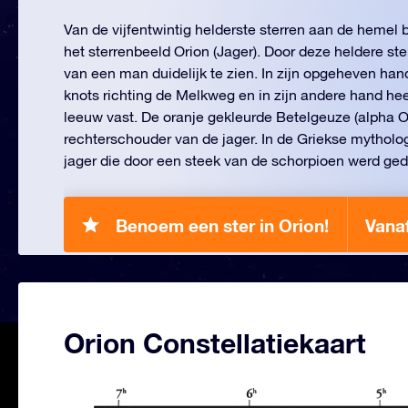
Van de vijfentwintig helderste sterren aan de hemel b
het sterrenbeeld Orion (Jager). Door deze heldere ste
van een man duidelijk te zien. In zijn opgeheven han
knots richting de Melkweg en in zijn andere hand hee
leeuw vast. De oranje gekleurde Betelgeuze (alpha Or
rechterschouder van de jager. In de Griekse mytholo
jager die door een steek van de schorpioen werd ge
Benoem een ster in Orion!
Vana
Orion Constellatiekaart