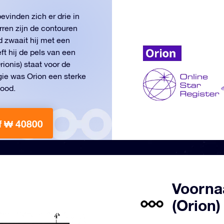
evinden zich er drie in
rren zijn de contouren
d zwaait hij met een
ft hij de pels van een
ionis) staat voor de
gie was Orion een sterke
dood.
f ₩ 40800
Voorna
(Orion)