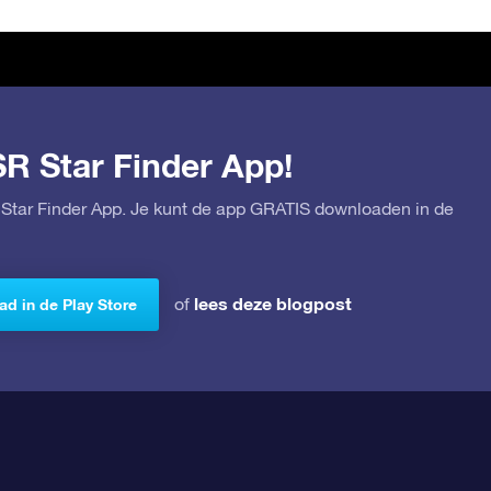
SR Star Finder App!
Star Finder App. Je kunt de app GRATIS downloaden in de
lees deze blogpost
of
d in de Play Store