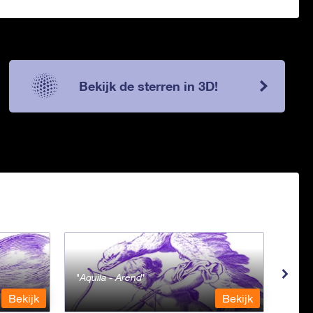
Bekijk de sterren in 3D!
Aquila - Arend
Aqua
Bekijk
Bekijk