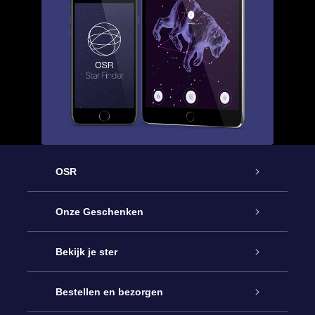
OSR
Service
Onze Geschenken
Contact
Online Star Gift
Bekijk je ster
Blog
OSR Cadeaupakket
Sterrenregister
Bestellen en bezorgen