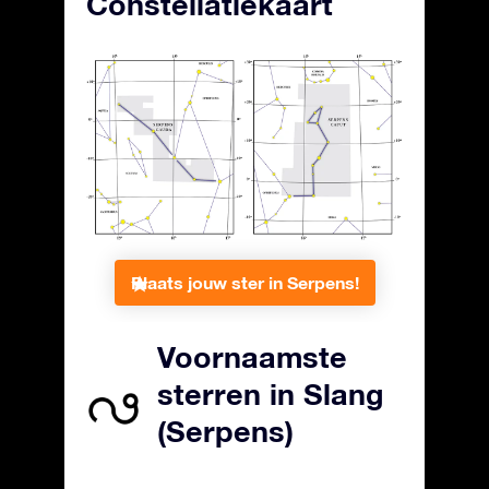
Constellatiekaart
Plaats jouw ster in Serpens!
Voornaamste
sterren in Slang
(Serpens)