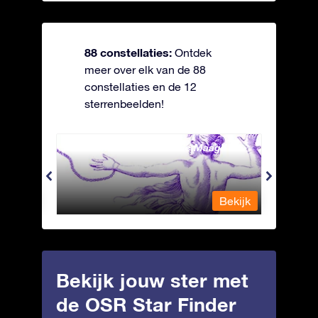
88 constellaties:
Ontdek
meer over elk van de 88
constellaties en de 12
sterrenbeelden!
Andromeda - Geketende Maagd
Antli
Bekijk
Bekijk
Bekijk jouw ster met
de OSR Star Finder