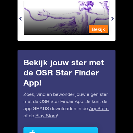
Andromeda - Geketende Maagd
Antli
Bekijk
Bekijk
Bekijk jouw ster met
de OSR Star Finder
App!
Zoek, vind en bewonder jouw eigen ster
met de OSR Star Finder App. Je kunt de
app GRATIS downloaden in de
AppStore
of de
Play Store
!