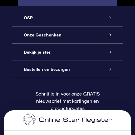
OSR
Service
Onze Geschenken
Contact
Online Star Gift
Bekijk je ster
Blog
OSR Cadeaupakket
Sterrenregister
Bestellen en bezorgen
Veelgestelde vragen
Super Ster Cadeau
OSR Star Finder App
Klantenlogin
Schrijf je in voor onze GRATIS
nieuwsbrief met kortingen en
OSR Recensies
OSR Cadeaukaart
Gepersonaliseerde sterrenpagina
Betalingsinformatie
productupdates
Relatiegeschenken
One Million Stars
Verzendinformatie