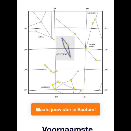
Plaats jouw ster in Scutum!
Voornaamste