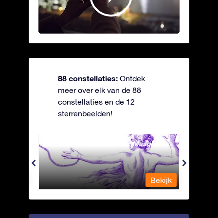
88 constellaties:
Ontdek
meer over elk van de 88
constellaties en de 12
sterrenbeelden!
Andromeda - Geketende Maagd
Antli
Bekijk
Bekijk