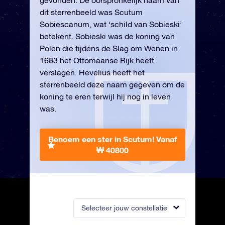
gevonden. De oorspronkelijk naam van
dit sterrenbeeld was Scutum
Sobiescanum, wat ‘schild van Sobieski’
betekent. Sobieski was de koning van
Polen die tijdens de Slag om Wenen in
1683 het Ottomaanse Rijk heeft
verslagen. Hevelius heeft het
sterrenbeeld deze naam gegeven om de
koning te eren terwijl hij nog in leven
was.
Benoem een ster in Scutum!
Vanaf
₩ 40800
Selecteer jouw constellatie