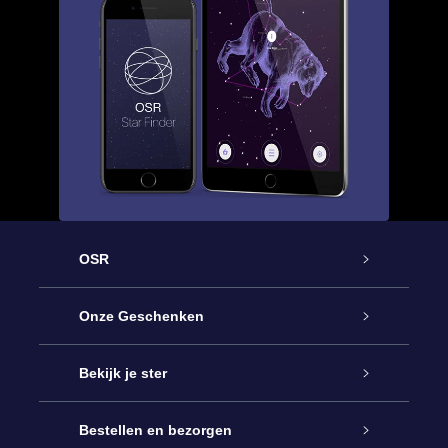
OSR
Service
Onze Geschenken
Contact
Online Star Gift
Bekijk je ster
Blog
OSR Cadeaupakket
Sterrenregister
Bestellen en bezorgen