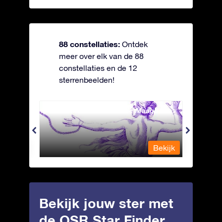
88 constellaties:
Ontdek
meer over elk van de 88
constellaties en de 12
sterrenbeelden!
Andromeda - Geketende Maagd
Antli
Bekijk
Bekijk
Bekijk jouw ster met
de OSR Star Finder