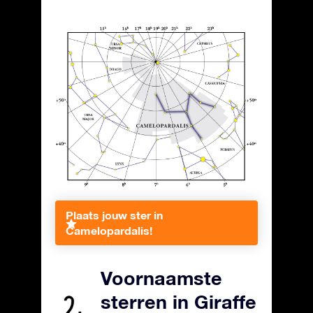
Plaats jouw ster in
Camelopardalis!
Voornaamste
sterren in Giraffe