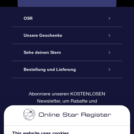
OSR
Service
Unsere Geschenke
Kontakt
Sterne schenken
Sehe deinen Stern
Blog
OSR-Geschenkpaket
Sternregister
Bestellung und Lieferung
Häufig Gestellte Fragen
Super Star Gift
OSR Star Finder App
Kundenlogin
Abonniere unseren KOSTENLOSEN
Newsletter, um Rabatte und
Bewertungen
OSR-Geschenkgutschein
Personalisierte Sternseite
Zahlungsinformationen
Produktneuigkeiten zu erhalten
Firmengeschenke
One Million Stars
Versandinformationen
This website uses cookies