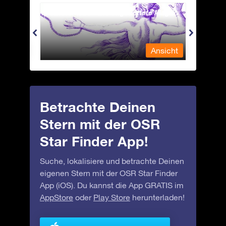
Andromeda - Die angekettete Magd
Antli
nsicht
Ansicht
Betrachte Deinen
Stern mit der OSR
Star Finder App!
Suche, lokalisiere und betrachte Deinen
eigenen Stern mit der OSR Star Finder
App (iOS). Du kannst die App GRATIS im
AppStore
oder
Play Store
herunterladen!