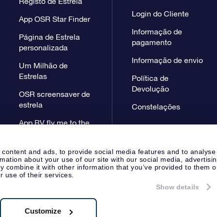
Registo de Estrela
Login do Cliente
App OSR Star Finder
Informação de
Página de Estrela
pagamento
personalizada
Informação de envio
Um Milhão de
Estrelas
Política de
Devolução
OSR screensaver de
estrela
Constelações
App RV fly me to the
stars
 content and ads, to provide social media features and to analyse
rmation about your use of our site with our social media, advertisi
 combine it with other information that you’ve provided to them o
r use of their services.
Show details
Página de Imprensa
Declaração
Apeldoorn, The Netherlands
38.62.722B01
Customize