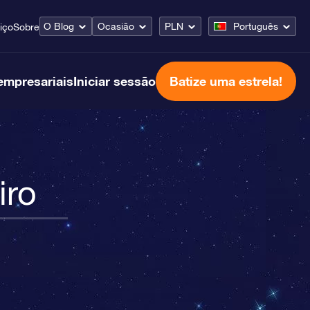
O Blog
Ocasião
PLN
Português
iço
Sobre
empresariais
Iniciar sessão
Batize uma estrela!
iro