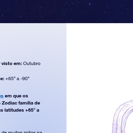
 visto em:
Outubro
de:
+65° a -90°
es
em que os
 Zodiac família de
s latitudes +65° a
e de muitos mitos na