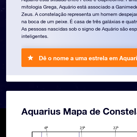
mitologia Grega, Aquário está associado a Ganimede
Zeus. A constelação representa um homem despejand
na boca de um peixe. É casa de três galáxias e quat
As pessoas nascidas sob o signo de Aquário são espi
inteligentes.
Dê o nome a uma estrela em Aquari
Aquarius Mapa de Conste