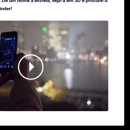
. Dê um nome à estrela, veja-a em 3D e procure-a
inder!