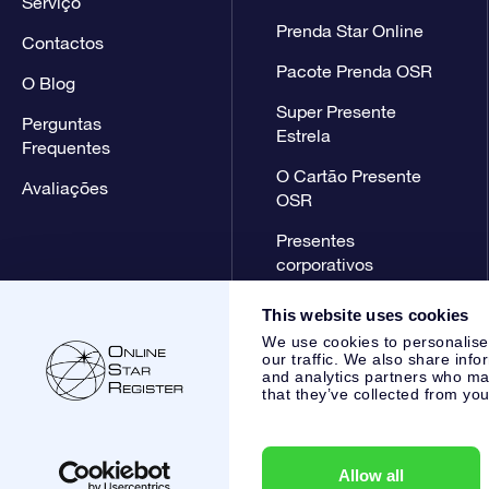
Serviço
Prenda Star Online
Contactos
Pacote Prenda OSR
O Blog
Super Presente
Perguntas
Estrela
Frequentes
O Cartão Presente
Avaliações
OSR
Presentes
corporativos
This website uses cookies
We use cookies to personalise
our traffic. We also share info
and analytics partners who may
that they’ve collected from you
Online Star Register BV
- Laan van de Maagd 83, 7324 BT 
,
Apoio ao Cliente:
help@osr.org
KVK: 60333553, VAT: NL 85
Allow all