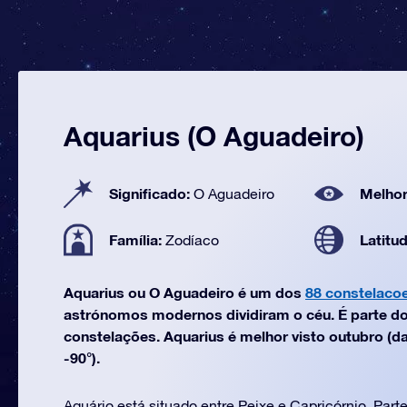
Aquarius (O Aguadeiro)
Significado:
Melhor
O Aguadeiro
Família:
Latitu
Zodíaco
Aquarius ou O Aguadeiro é um dos
88 constelaco
astrónomos modernos dividiram o céu. É parte do
constelações. Aquarius é melhor visto outubro (da
-90°).
Aquário está situado entre Peixe e Capricórnio. Part