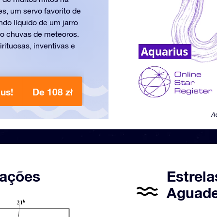
s, um servo favorito de
o líquido de um jarro
ro chuvas de meteoros.
rituosas, inventivas e
us!
De 108 zł
A
lações
Estrela
Aguade