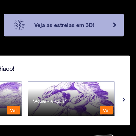
Veja as estrelas em 3D!
íaco!
Aquila - A Águia
Ara 
Ver
Ver