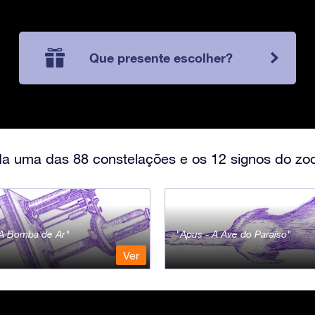
Que presente escolher?
a uma das 88 constelações e os 12 signos do zod
- A Bomba de Ar
Apus - A Ave do Paraíso
Ver