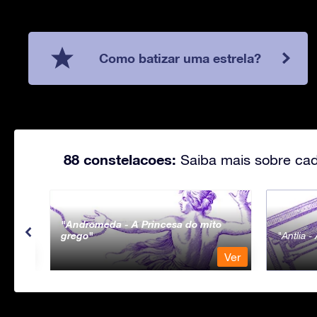
Como batizar uma estrela?
88 constelacoes:
Saiba mais sobre cad
Andromeda - A Princesa do mito
grego
Antlia 
Ver
Ver