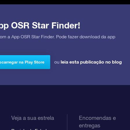
pp OSR Star Finder!
 com a App OSR Star Finder. Pode fazer download da app
leia esta publicação no blog
ou
carregar na Play Store
Veja a sua estrela
Encomendas e
entregas