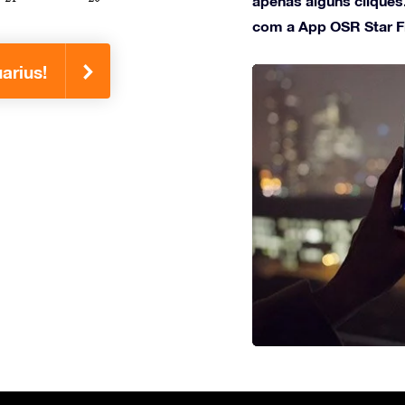
apenas alguns cliques
com a App OSR Star F
arius!