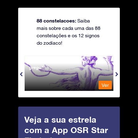
88 constelacoes:
Saiba
mais sobre cada uma das 88
constelações e os 12 signos
do zodíaco!
Andromeda - A Princesa do mito
Antli
grego
Ver
Ver
Veja a sua estrela
com a App OSR Star