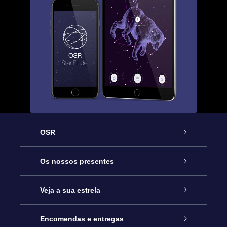
OSR
Serviço
Os nossos presentes
Contactos
Prenda Star Online
Veja a sua estrela
O Blog
Pacote Prenda OSR
Registo de Estrela
Encomendas e entregas