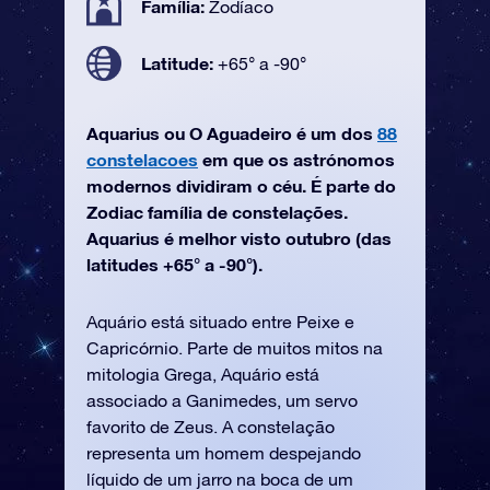
Família:
Zodíaco
Latitude:
+65° a -90°
Aquarius ou O Aguadeiro é um dos
88
constelacoes
em que os astrónomos
modernos dividiram o céu. É parte do
Zodiac família de constelações.
Aquarius é melhor visto outubro (das
latitudes +65° a -90°).
Aquário está situado entre Peixe e
Capricórnio. Parte de muitos mitos na
mitologia Grega, Aquário está
associado a Ganimedes, um servo
favorito de Zeus. A constelação
representa um homem despejando
líquido de um jarro na boca de um