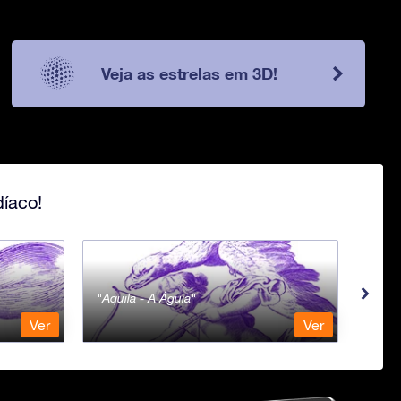
Veja as estrelas em 3D!
íaco!
Aquila - A Águia
Aqua
Ver
Ver