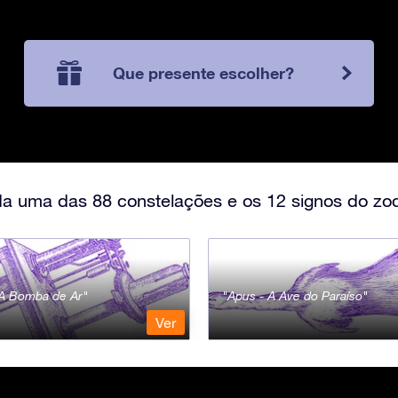
Que presente escolher?
a uma das 88 constelações e os 12 signos do zod
- A Bomba de Ar
Apus - A Ave do Paraíso
Ver