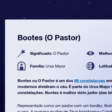
Bootes (O Pastor)
Significado:
Melhor
O Pastor
Família:
Latitu
Ursa Maior
Bootes ou O Pastor é um dos
88 constelacoes
em 
modernos dividiram o céu. É parte do Ursa Major 
constelações. Bootes é melhor visto junho (das lat
Representado como um pastor com um bordão, Boöt
o urso. A invejosa mulher de Zeus transformou Calis