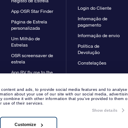
Registo de Estrela
Login do Cliente
App OSR Star Finder
Informação de
Página de Estrela
pagamento
personalizada
Informação de envio
Um Milhão de
Estrelas
Política de
Devolução
OSR screensaver de
estrela
Constelações
App RV fly me to the
stars
 content and ads, to provide social media features and to analyse
rmation about your use of our site with our social media, advertisi
 combine it with other information that you’ve provided to them o
r use of their services.
Show details
Página de Imprensa
Declaração
Apeldoorn, The Netherlands
38.62.722B01
Customize