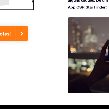
alguns cliques. Dê um
App OSR Star Finder!
otes!