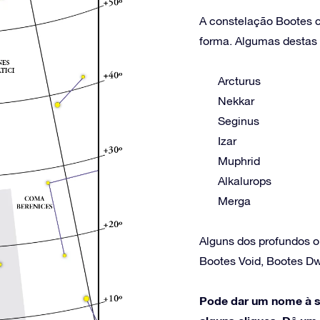
A constelação Bootes co
forma. Algumas destas e
Arcturus
Nekkar
Seginus
Izar
Muphrid
Alkalurops
Merga
Alguns dos profundos o
Bootes Void, Bootes D
Pode dar um nome à s