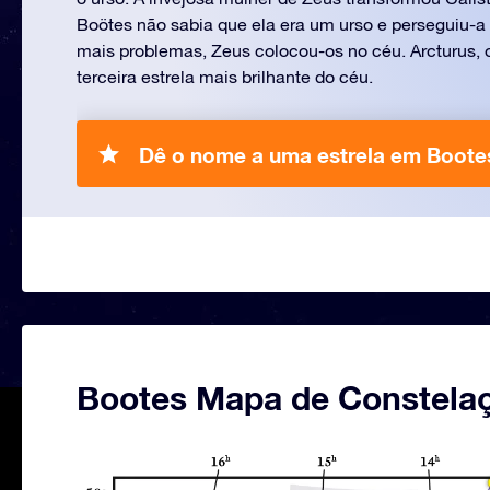
Boötes não sabia que ela era um urso e perseguiu-a n
mais problemas, Zeus colocou-os no céu. Arcturus, o
terceira estrela mais brilhante do céu.
Dê o nome a uma estrela em Boote
Bootes Mapa de Constela