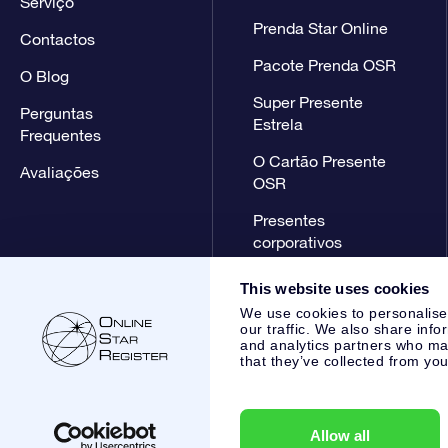
Serviço
Prenda Star Online
Contactos
Pacote Prenda OSR
O Blog
Super Presente
Perguntas
Estrela
Frequentes
O Cartão Presente
Avaliações
OSR
Presentes
corporativos
This website uses cookies
We use cookies to personalise
our traffic. We also share info
and analytics partners who may
that they’ve collected from you
Online Star Register BV
- Laan van de Maagd 83, 7324 BT 
,
Apoio ao Cliente:
help@osr.org
KVK: 60333553, VAT: NL 85
Allow all