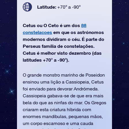
Latitude:
+70° a -90°
Cetus ou O Ceto é um dos
88
constelacoes
em que os astrónomos
modernos dividiram o céu. É parte do
Perseus família de constelações.
Cetus é melhor visto dezembro (das
latitudes +70° a -90°).
O grande monstro marinho de Poseidon
ensinou uma lição a Cassiopeia, Cetus
foi enviado para devorar Andrómeda.
Cassiopeia gabava-se de que era mais
bela do que as ninfas do mar. Os Gregos
criaram esta criatura híbrida com
enormes mandíbulas, pequenas mãos,
um corpo escamoso e uma cauda