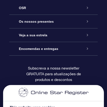
OSR
Serviço
Os nossos presentes
Contactos
Prenda Star Online
Veja a sua estrela
O Blog
Pacote Prenda OSR
Registo de Estrela
Encomendas e entregas
Perguntas Frequentes
Super Presente Estrela
App OSR Star Finder
Login do Cliente
Subscreva a nossa newsletter
GRATUITA para atualizações de
Avaliações
O Cartão Presente OSR
Página de Estrela personalizada
Informação de pagamento
produtos e descontos
Presentes corporativos
Um Milhão de Estrelas
Informação de envio
OSR screensaver de estrela
Política de Devolução