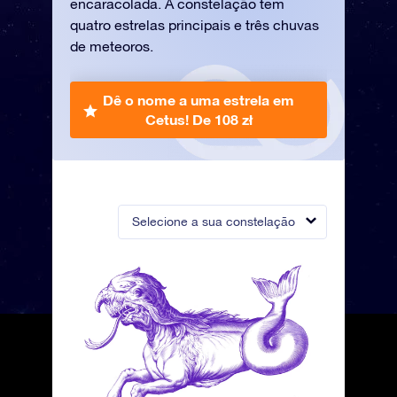
encaracolada. A constelação tem
quatro estrelas principais e três chuvas
de meteoros.
Dê o nome a uma estrela em
Cetus!
De 108 zł
Selecione a sua constelação