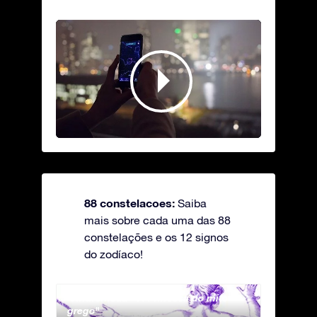
88 constelacoes:
Saiba
mais sobre cada uma das 88
constelações e os 12 signos
do zodíaco!
Andromeda - A Princesa do mito
Antli
grego