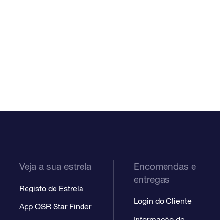
Veja a sua estrela
Encomendas e
entregas
Registo de Estrela
Login do Cliente
App OSR Star Finder
Informação de