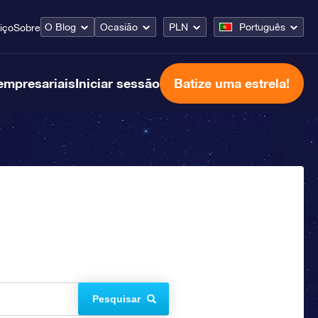
O Blog
Ocasião
PLN
Português
iço
Sobre
empresariais
Iniciar sessão
Batize uma estrela!
Pesquisar