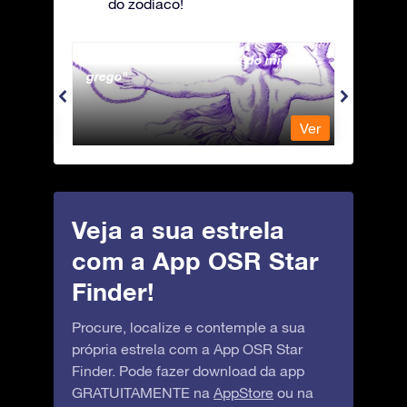
do zodíaco!
Andromeda - A Princesa do mito
Antli
grego
Ver
Ver
Veja a sua estrela
com a App OSR Star
Finder!
Procure, localize e contemple a sua
própria estrela com a App OSR Star
Finder. Pode fazer download da app
GRATUITAMENTE na
AppStore
ou na