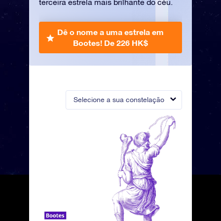
terceira estrela mais brilhante do céu.
Dê o nome a uma estrela em
Bootes!
De 226 HK$
Selecione a sua constelação