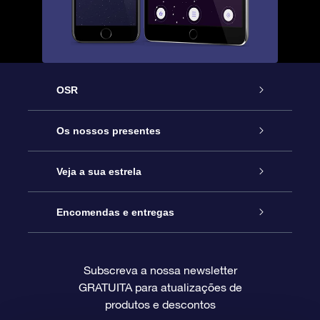
OSR
Serviço
Os nossos presentes
Contactos
Prenda Star Online
Veja a sua estrela
O Blog
Pacote Prenda OSR
Registo de Estrela
Encomendas e entregas
Perguntas Frequentes
Super Presente Estrela
App OSR Star Finder
Login do Cliente
Subscreva a nossa newsletter
GRATUITA para atualizações de
Avaliações
O Cartão Presente OSR
Página de Estrela personalizada
Informação de pagamento
produtos e descontos