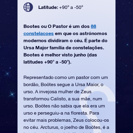
Latitude:
+90° a -50°
Bootes ou O Pastor é um dos
88
constelacoes
em que os astrónomos
modernos dividiram o céu. É parte do
Ursa Major família de constelações.
Bootes é melhor visto junho (das
latitudes +90° a -50°).
Representado como um pastor com um
bordão, Boötes segue a Ursa Maior, o
urso. A invejosa mulher de Zeus
transformou Calisto, a sua mãe, num
urso. Boötes não sabia que ela era um
urso e perseguiu-a na floresta. Para
evitar mais problemas, Zeus colocou-os
no céu. Arcturus, o joelho de Boötes, é a