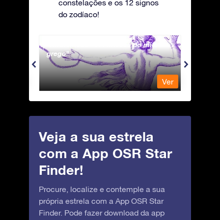
constelações e os 12 signos
do zodíaco!
Andromeda - A Princesa do mito
Antli
grego
Ver
Ver
Veja a sua estrela
com a App OSR Star
Finder!
Procure, localize e contemple a sua
própria estrela com a App OSR Star
Finder. Pode fazer download da app