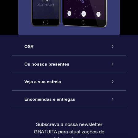
OSR
Serviço
Os nossos presentes
Contactos
Prenda Star Online
Veja a sua estrela
O Blog
Pacote Prenda OSR
Registo de Estrela
Encomendas e entregas
Perguntas Frequentes
Super Presente Estrela
App OSR Star Finder
Login do Cliente
Subscreva a nossa newsletter
GRATUITA para atualizações de
Avaliações
O Cartão Presente OSR
Página de Estrela personalizada
Informação de pagamento