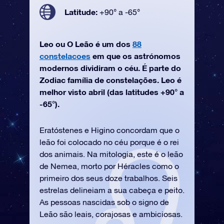
Latitude:
+90° a -65°
Leo ou O Leão é um dos
88
constelacoes
em que os astrónomos
modernos dividiram o céu. É parte do
Zodiac família de constelações. Leo é
melhor visto abril (das latitudes +90° a
-65°).
Eratóstenes e Higino concordam que o
leão foi colocado no céu porque é o rei
dos animais. Na mitologia, este é o leão
de Nemea, morto por Héracles como o
primeiro dos seus doze trabalhos. Seis
estrelas delineiam a sua cabeça e peito.
As pessoas nascidas sob o signo de
Leão são leais, corajosas e ambiciosas.