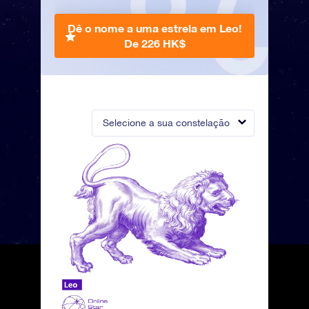
Dê o nome a uma estrela em Leo!
De 226 HK$
Selecione a sua constelação