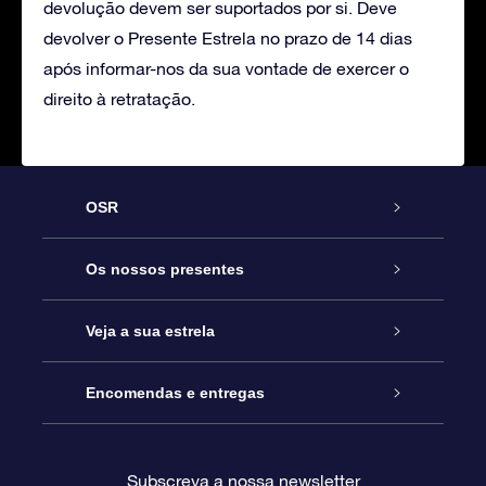
devolução devem ser suportados por si. Deve
devolver o Presente Estrela no prazo de 14 dias
após informar-nos da sua vontade de exercer o
direito à retratação.
OSR
Serviço
Os nossos presentes
Contactos
Prenda Star Online
Veja a sua estrela
O Blog
Pacote Prenda OSR
Registo de Estrela
Encomendas e entregas
Perguntas Frequentes
Super Presente Estrela
App OSR Star Finder
Login do Cliente
Subscreva a nossa newsletter