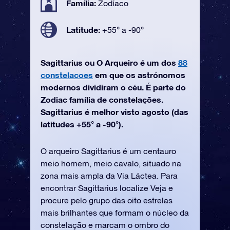
Família:
Zodíaco
Latitude:
+55° a -90°
Sagittarius ou O Arqueiro é um dos
88
constelacoes
em que os astrónomos
modernos dividiram o céu. É parte do
Zodiac família de constelações.
Sagittarius é melhor visto agosto (das
latitudes +55° a -90°).
O arqueiro Sagittarius é um centauro
meio homem, meio cavalo, situado na
zona mais ampla da Via Láctea. Para
encontrar Sagittarius localize Veja e
procure pelo grupo das oito estrelas
mais brilhantes que formam o núcleo da
constelação e marcam o ombro do