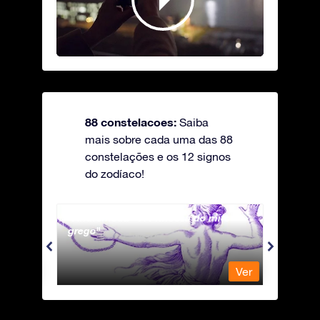
88 constelacoes:
Saiba
mais sobre cada uma das 88
constelações e os 12 signos
do zodíaco!
Andromeda - A Princesa do mito
Antli
grego
Ver
Ver