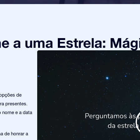
 a uma Estrela: Mági
 opções de
ra presentes.
o nome e a data
a de honrar a