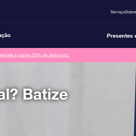
Serviço
Sobr
ação
Presentes 
strela e ganhe 25% de desconto.
l? Batize