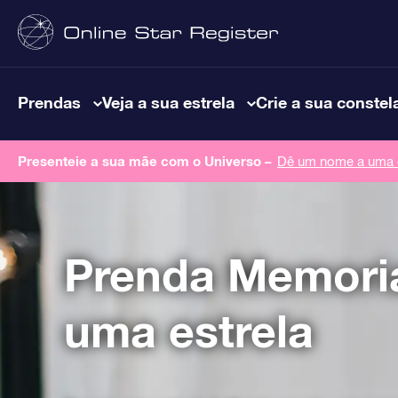
Prendas
Veja a sua estrela
Crie a sua constel
Presenteie a sua mãe com o Universo –
Dê um nome a uma e
Prenda Memoria
uma estrela