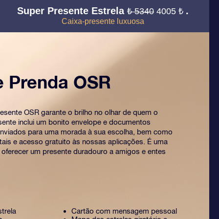
Super Presente Estrela
.
₺ 5340
4005 ₺
Caixa-presente luxuosa
e Prenda OSR
esente OSR garante o brilho no olhar de quem o
sente inclui um bonito envelope e documentos
enviados para uma morada à sua escolha, bem como
ais e acesso gratuito às nossas aplicações. É uma
 oferecer um presente duradouro a amigos e entes
strela
Cartão com mensagem pessoal