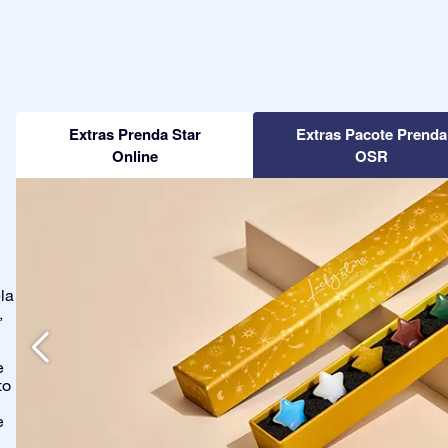
Extras Prenda Star
Extras Pacote Prenda
Online
OSR
la
,
e
to
e