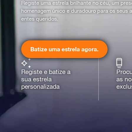
Registe uma estrela brilhante no céu, um pre
homenagem único e duradouro para os seus 
entes queridos.
Batize uma estrela agora.
Registe e batize a
Procu
sua estrela
as no
personalizada
exclu