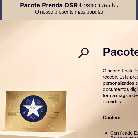
Pacote Prenda OSR
.
₺ 2340
1755 ₺
O nosso presente mais popular
Pacot
O nosso Pack Pr
recebe. Este pre
personalizados 
documentos digit
forma mágica de
queridos.
Contém:
Certificado E