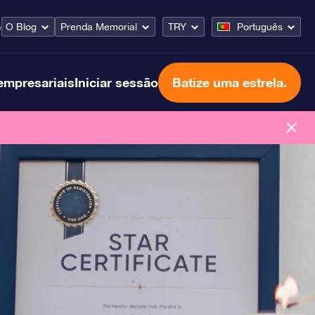
O Blog
Prenda Memorial
TRY
Português
e
empresariais
Iniciar sessão
Batize uma estrela.