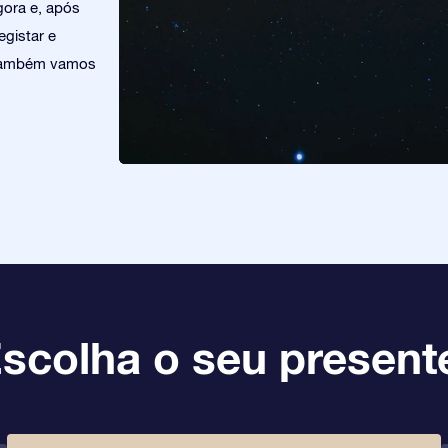
gora e, após
egistar e
. Também vamos
scolha o seu present