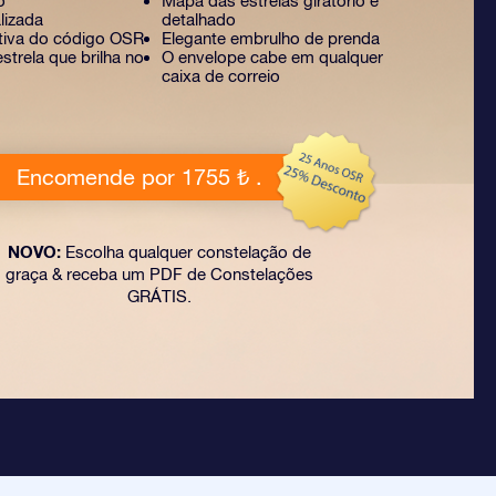
o
Mapa das estrelas giratório e
lizada
detalhado
ativa do código OSR
Elegante embrulho de prenda
strela que brilha no
O envelope cabe em qualquer
caixa de correio
Encomende por 1755 ₺ .
NOVO:
Escolha qualquer constelação de
graça & receba um PDF de Constelações
GRÁTIS.