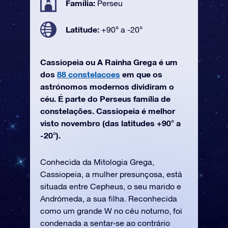
Família:
Perseu
Latitude:
+90° a -20°
Cassiopeia ou A Rainha Grega é um
dos
88 constelacoes
em que os
astrónomos modernos dividiram o
céu. É parte do Perseus família de
constelações. Cassiopeia é melhor
visto novembro (das latitudes +90° a
-20°).
Conhecida da Mitologia Grega,
Cassiopeia, a mulher presunçosa, está
situada entre Cepheus, o seu marido e
Andrómeda, a sua filha. Reconhecida
como um grande W no céu noturno, foi
condenada a sentar-se ao contrário