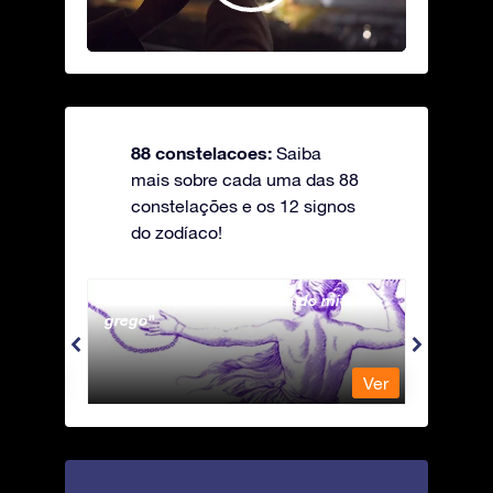
88 constelacoes:
Saiba
mais sobre cada uma das 88
constelações e os 12 signos
do zodíaco!
Andromeda - A Princesa do mito
Antli
grego
Ver
Ver