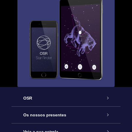
OSR
Serviço
Os nossos presentes
Contactos
Prenda Star Online
Veja a sua estrela