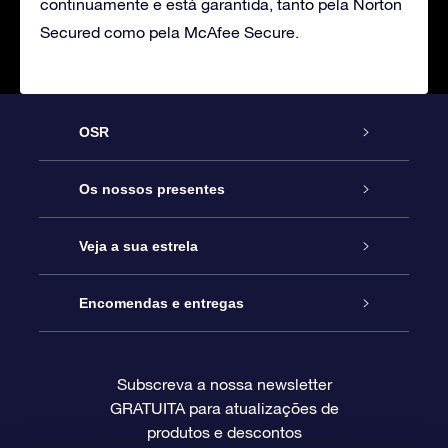
continuamente e está garantida, tanto pela Norton
Secured como pela McAfee Secure.
OSR
Serviço
Os nossos presentes
Contactos
Prenda Star Online
Veja a sua estrela
O Blog
Pacote Prenda OSR
Registo de Estrela
Encomendas e entregas
Perguntas Frequentes
Super Presente Estrela
App OSR Star Finder
Login do Cliente
Subscreva a nossa newsletter
GRATUITA para atualizações de
Avaliações
O Cartão Presente OSR
Página de Estrela personalizada
Informação de pagamento
produtos e descontos