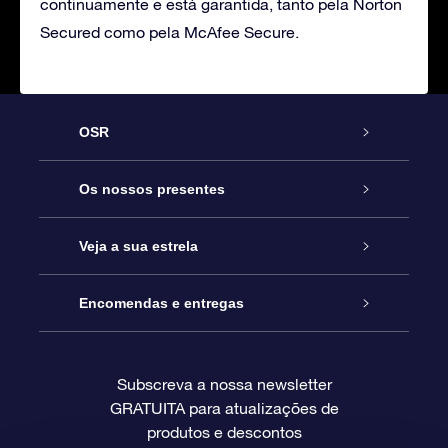
continuamente e está garantida, tanto pela Norton
Secured como pela McAfee Secure.
OSR
Serviço
Os nossos presentes
Contactos
Prenda Star Online
Veja a sua estrela
O Blog
Pacote Prenda OSR
Registo de Estrela
Encomendas e entregas
Perguntas Frequentes
Super Presente Estrela
App OSR Star Finder
Login do Cliente
Subscreva a nossa newsletter
GRATUITA para atualizações de
Avaliações
O Cartão Presente OSR
Página de Estrela personalizada
Informação de pagamento
produtos e descontos