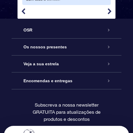
OSR
Serviço
Os nossos presentes
Contactos
Prenda Star Online
Veja a sua estrela
O Blog
Pacote Prenda OSR
Registo de Estrela
Encomendas e entregas
Perguntas Frequentes
Super Presente Estrela
App OSR Star Finder
Login do Cliente
Subscreva a nossa newsletter
GRATUITA para atualizações de
Avaliações
O Cartão Presente OSR
Página de Estrela personalizada
Informação de pagamento
produtos e descontos
Presentes corporativos
Um Milhão de Estrelas
Informação de envio