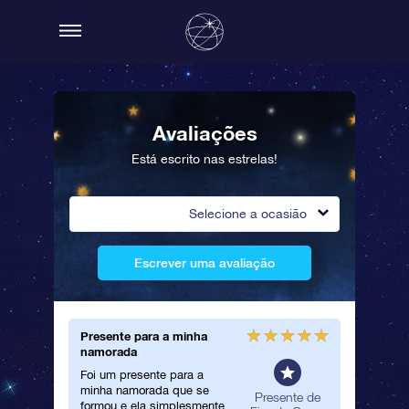
Avaliações
Está escrito nas estrelas!
Selecione a ocasião
Escrever uma avaliação
Presente para a minha
Present
namorada
Que lind
Foi um presente para a
present
minha namorada que se
namorad
eral
Presente de
formou e ela simplesmente