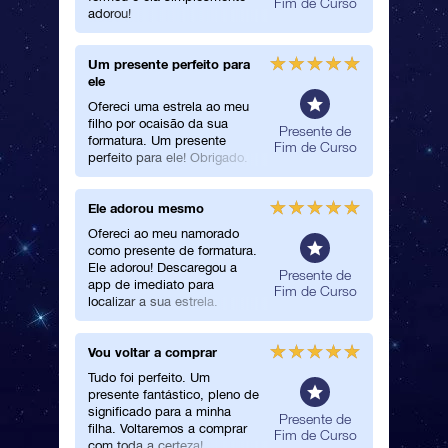
Fim de Curso
adorou!
Um presente perfeito para
Ótimo s
ele
Maravilh
Ofereci uma estrela ao meu
excelent
filho por ocaisão da sua
presente
Presente de
formatura. Um presente
Fim de Curso
perfeito para ele! Obrigado.
Ele adorou mesmo
Entrega 
Ofereci ao meu namorado
Registar
como presente de formatura.
e a entr
Ele adorou! Descaregou a
eficient
Presente de
app de imediato para
tudo, o 
Fim de Curso
localizar a sua estrela.
um ótim
chegou. 
Vou voltar a comprar
Muito sa
Tudo foi perfeito. Um
Comprei
presente fantástico, pleno de
amiga c
significado para a minha
sua form
Presente de
filha. Voltaremos a comprar
encantad
Fim de Curso
com toda a certeza!
ter a sua