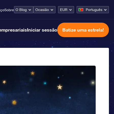
O Blog
Ocasião
EUR
Português
iço
Sobre
empresariais
Iniciar sessão
Batize uma estrela!