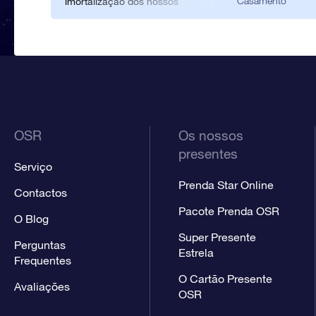
Casamento
imortalização dos nossos
Register.
nomes no céu foi uma das
prendas mais originais.
Gostámos imenso desta
prenda de casamento.
OSR
Os nossos
presentes
Serviço
Prenda Star Online
Contactos
Pacote Prenda OSR
O Blog
Super Presente
Perguntas
Estrela
Frequentes
O Cartão Presente
Avaliações
OSR