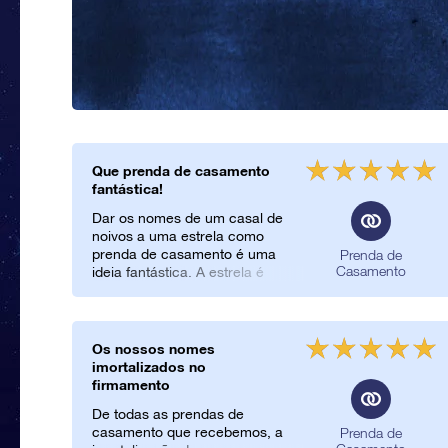
Que prenda de casamento
fantástica!
Dar os nomes de um casal de
noivos a uma estrela como
prenda de casamento é uma
Prenda de
Casamento
ideia fantástica. A estrela é
registada no Online Star
Register e pode observar-se a
estrela em qualquer altura. Foi
o que fizeram o José e a Elsa
Os nossos nomes
quando lhes dei uma estrela
imortalizados no
como prenda de casamento.
firmamento
Depois do casamento recebi
De todas as prendas de
um cartão de agradecimento
casamento que recebemos, a
Prenda de
com uma foto do Online Star