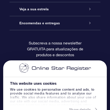
Contactos
Prenda Star Online
Veja a sua estrela
O Blog
Pacote Prenda OSR
Registo de Estrela
Encomendas e entregas
Perguntas Frequentes
Super Presente Estrela
App OSR Star Finder
Login do Cliente
Subscreva a nossa newsletter
GRATUITA para atualizações de
Avaliações
O Cartão Presente OSR
Página de Estrela personalizada
Informação de pagamento
produtos e descontos
Presentes corporativos
Um Milhão de Estrelas
Informação de envio
OSR screensaver de estrela
Política de Devolução
This website uses cookies
We use cookies to personalise content and ads, to
App RV fly me to the stars
Constelações
provide social media features and to analyse our
traffic. We also share information about your use of
our site with our social media, advertising and
analytics partners who may combine it with other
information that you’ve provided to them or that
Show details