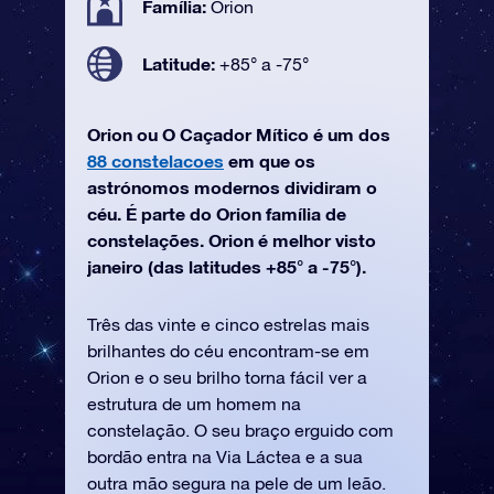
Família:
Orion
Latitude:
+85° a -75°
Orion ou O Caçador Mítico é um dos
88 constelacoes
em que os
astrónomos modernos dividiram o
céu. É parte do Orion família de
constelações. Orion é melhor visto
janeiro (das latitudes +85° a -75°).
Três das vinte e cinco estrelas mais
brilhantes do céu encontram-se em
Orion e o seu brilho torna fácil ver a
estrutura de um homem na
constelação. O seu braço erguido com
bordão entra na Via Láctea e a sua
outra mão segura na pele de um leão.