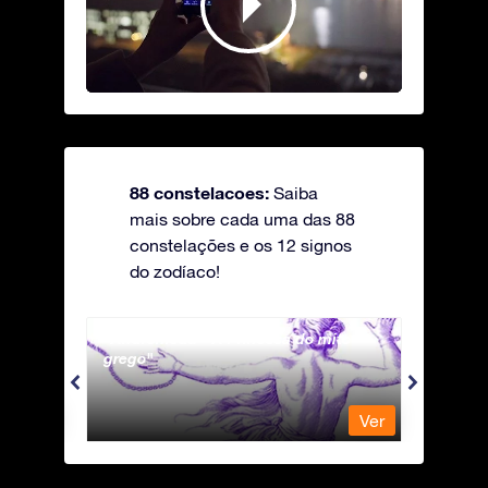
88 constelacoes:
Saiba
mais sobre cada uma das 88
constelações e os 12 signos
do zodíaco!
Andromeda - A Princesa do mito
Antli
grego
Ver
Ver