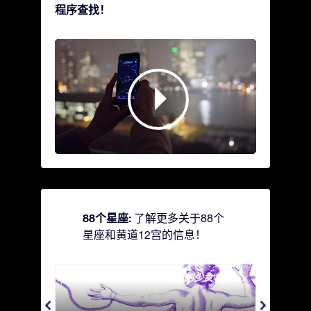
程序查找！
88个星座:
了解更多关于88个
星座和黄道12宫的信息！
Andromeda - 被铁链锁着的少女
Antli