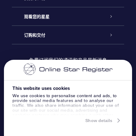
联系我们
Online Star礼物
观看您的星星
Online Star Register
博客
OSR 礼物包
订购和交付
OSR Star Finder App
常见问题解答
Super Star礼物
客户登录
免费订阅我们的通讯和产品最新消息
个性化的Star Page
评论
OSR 礼物卡
付款信息
One Million Stars
This website uses cookies
公司礼品
配送信息
We use cookies to personalise content and ads, to
provide social media features and to analyse our
OSR Starsaver
traffic. We also share information about your use of
退货政策&撤销权
our site with our social media, advertising and
analytics partners who may combine it with other
information that you’ve provided to them or that
Show details
带我飞向星星 VR 应用程序
they’ve collected from your use of their services.
个星座
Online Star Register BV
- Laan van de Maagd