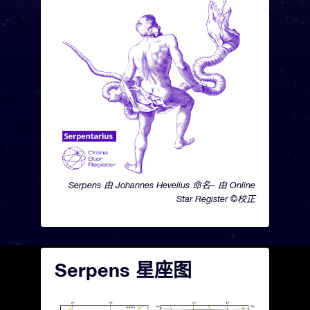
Serpens 由 Johannes Hevelius 命名– 由 Online
Star Register ©校正
Serpens 星座图