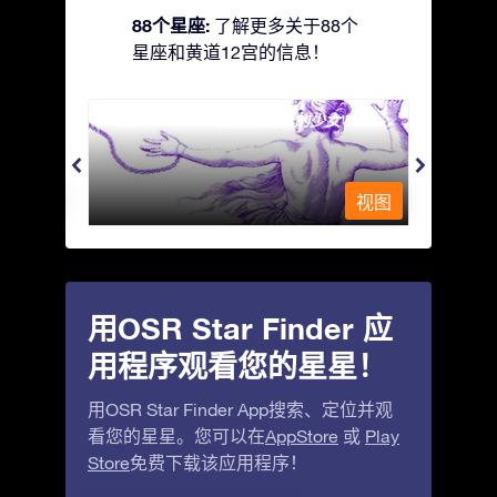
88个星座:
了解更多关于88个
星座和黄道12宫的信息！
Andromeda - 被铁链锁着的少女
Antli
视图
视图
用OSR Star Finder 应
用程序观看您的星星！
用OSR Star Finder App搜索、定位并观
看您的星星。您可以在
AppStore
或
Play
Store
免费下载该应用程序！