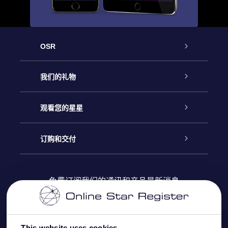
OSR
客户服务
我们的礼物
联系我们
Online Star礼物
观看您的星星
Online Star Register
博客
OSR 礼物包
订购和交付
OSR Star Finder App
常见问题解答
Super Star礼物
客户登录
免费订阅我们的通讯和产品最新消息
个性化的Star Page
评论
OSR 礼物卡
付款信息
One Million Stars
This website uses cookies