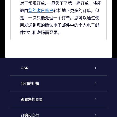
对于常规订单: 一旦您下了第一笔订单，将能
够由
您的客户账户
轻松地下更多的订单。但
是，一次只能处理一个订单。您可以通过使
用发送到您的确认电子邮件中的个人电子邮
件地址和密码而登录。
OSR
客户服务
我们的礼物
联系我们
Online Star礼物
观看您的星星
Online Star Register
博客
OSR 礼物包
订购和交付