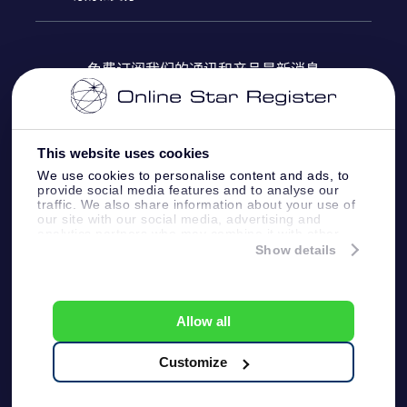
OSR Star Finder App
常见问题解答
Super Star礼物
客户登录
免费订阅我们的通讯和产品最新消息
个性化的Star Page
评论
OSR 礼物卡
付款信息
One Million Stars
This website uses cookies
公司礼品
配送信息
We use cookies to personalise content and ads, to
provide social media features and to analyse our
OSR Starsaver
traffic. We also share information about your use of
退货政策&撤销权
our site with our social media, advertising and
analytics partners who may combine it with other
information that you’ve provided to them or that
Show details
带我飞向星星 VR 应用程序
they’ve collected from your use of their services.
个星座
Online Star Register BV
- Laan van de Maagd
83, 7324 BT Apeldoorn, The Netherlands
Allow all
客户服务:
help@osr.org
KVK: 60333553, VAT: NL 8538.62.722B01
Customize
One Million Stars
新闻页面
一般条款和条件
隐私政策和免责声明